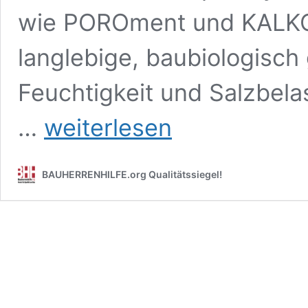
wie POROment und KALKO
langlebige, baubiologisc
Feuchtigkeit und Salzbel
BAUTENSCHUTZ
…
weiterlesen
BUSCHEK
GMBH
|
BAUHERRENHILFE.org Qualitätssiegel!
GOLD-
Qualitätsbetrieb