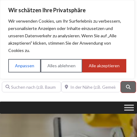
Wir schätzen Ihre Privatsphäre
Wir verwenden Cookies, um Ihr Surferlebnis zu verbessern,
personalisierte Anzeigen oder Inhalte einzusetzen und
unseren Datenverkehr zu analysieren. Wenn Sie auf „Alle
BAUHERRENHILFE.org
Qualitätssiegel!
akzeptieren" klicken, stimmen Sie der Anwendung von
Cookies zu.
Sie finden hier nur Qualitätsbetriebe, die mit dem DIAMANT,
PLATIN, GOLD, SILBER, ANWÄRTER "Bauherrenhilfe.org-
Anpassen
Alles ablehnen
Alle akzeptieren
Qualitätssiegel" ausgezeichnet sind.
Suchen nach (z.B. Baumeister oder Dachdecker)
In der Nähe (z.B. Gemeinde Baden)
Su