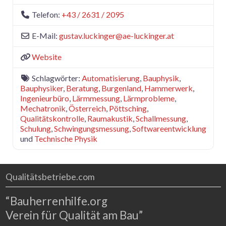
Telefon:
+43 / 2631 / 2095
E-Mail:
gustav.luckinger
@
ae-luckinger.at
Website
Schlagwörter:
Automatisierung
,
Bauphysik
,
Bauphysiker
,
Beratung
,
Burgenland
,
Hammerwerk
,
Ingenieurbüro
,
Lärmmessung
,
Lärmprobleme
,
Mechatronik
,
Österreich
,
Pöttsching
,
Qualitätskontrolle
,
Raumakustik
,
Schallmessung
,
Schulung
,
Schwingungsmessung
,
Softwareentwicklung
und
Technische Physik
Qualitätsbetriebe.com
“Bauherrenhilfe.org
Verein für Qualität am Bau”