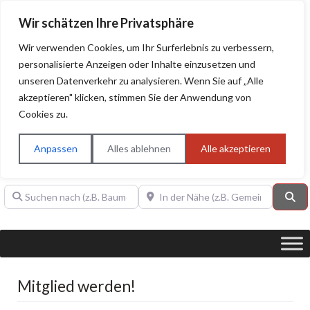
Wir schätzen Ihre Privatsphäre
Wir verwenden Cookies, um Ihr Surferlebnis zu verbessern,
personalisierte Anzeigen oder Inhalte einzusetzen und
unseren Datenverkehr zu analysieren. Wenn Sie auf „Alle
BAUHERRENHILFE.org
Qualitätssiegel!
akzeptieren" klicken, stimmen Sie der Anwendung von
Cookies zu.
Sie finden hier nur Qualitätsbetriebe, die mit dem DIAMANT,
PLATIN, GOLD, SILBER, ANWÄRTER "Bauherrenhilfe.org-
Anpassen
Alles ablehnen
Alle akzeptieren
Qualitätssiegel" ausgezeichnet sind.
Suchen nach (z.B. Baumeister oder Dachdecker)
In der Nähe (z.B. Gemeinde Baden)
Su
Mitglied werden!