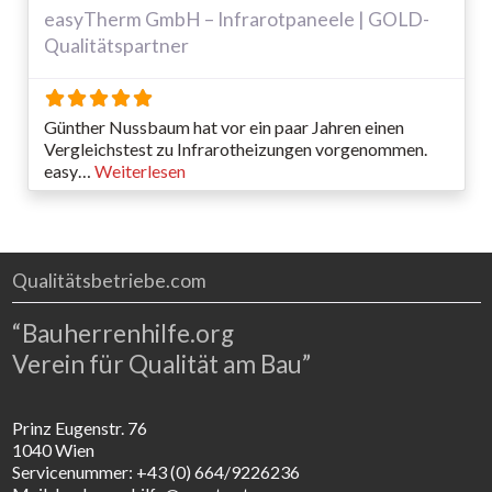
easyTherm GmbH – Infrarotpaneele | GOLD-
Qualitätspartner
Günther Nussbaum hat vor ein paar Jahren einen
Vergleichstest zu Infrarotheizungen vorgenommen.
easy…
Weiterlesen
Qualitätsbetriebe.com
“Bauherrenhilfe.org
Verein für Qualität am Bau”
Prinz Eugenstr. 76
1040 Wien
Servicenummer: +43 (0) 664/9226236