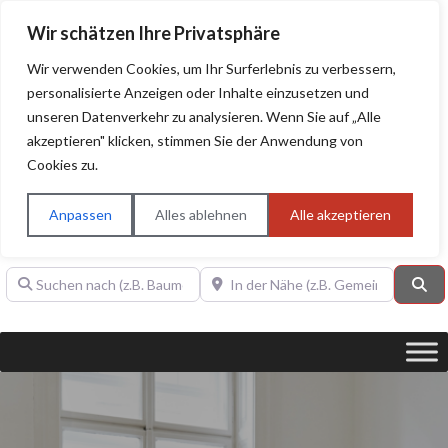
Wir schätzen Ihre Privatsphäre
Wir verwenden Cookies, um Ihr Surferlebnis zu verbessern,
personalisierte Anzeigen oder Inhalte einzusetzen und
unseren Datenverkehr zu analysieren. Wenn Sie auf „Alle
BAUHERRENHILFE.org
Qualitätssiegel!
akzeptieren" klicken, stimmen Sie der Anwendung von
Cookies zu.
Sie finden hier nur Qualitätsbetriebe, die mit dem DIAMANT,
PLATIN, GOLD, SILBER, ANWÄRTER "Bauherrenhilfe.org-
Anpassen
Alles ablehnen
Alle akzeptieren
Qualitätssiegel" ausgezeichnet sind.
Suchen nach (z.B. Baumeister oder Dachdecker)
In der Nähe (z.B. Gemeinde Baden)
Su