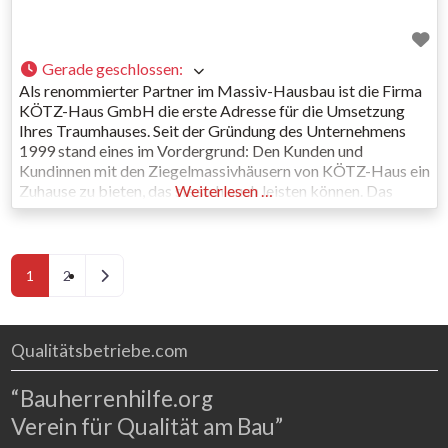
Gerade geschlossen
:
Als renommierter Partner im Massiv-Hausbau ist die Firma
KÖTZ-Haus GmbH die erste Adresse für die Umsetzung
Ihres Traumhauses. Seit der Gründung des Unternehmens
1999 stand eines im Vordergrund: Den Kunden und
Kundinnen mit den Ziegelmassivhäusern von KÖTZ-Haus ein
Zuhause zu bieten, das sie sich auch leisten können. Das
Weiterlesen …
Unternehmen baut keine Billighäuser – aber bietet ein fast
unschlagbares Preis Leistungsverhältnis.
Posts navigation
Ältere Beiträge
1
2
Qualitätsbetriebe.com
“Bauherrenhilfe.org
Verein für Qualität am Bau”