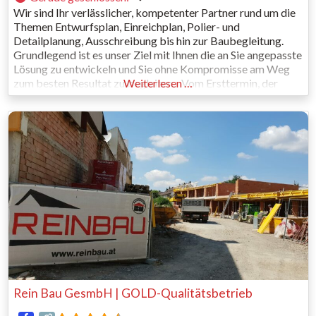
Wir sind Ihr verlässlicher, kompetenter Partner rund um die
Themen Entwurfsplan, Einreichplan, Polier- und
Detailplanung, Ausschreibung bis hin zur Baubegleitung.
Grundlegend ist es unser Ziel mit Ihnen die an Sie angepasste
Lösung zu entwickeln und Sie ohne Kompromisse am Weg
zum besten Resultat zu begleiten. Vom Ersttermin, der
Weiterlesen …
Beratung, der Projektimitierung, über diverse
Planungsphasen bis hin zur Ausschreibung und
Rein Bau GesmbH | GOLD-Qualitätsbetrieb