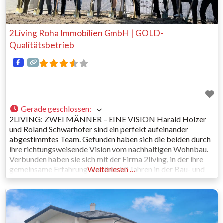
2Living Roha Immobilien GmbH | GOLD-
Qualitätsbetrieb
Gerade geschlossen
:
2LIVING: ZWEI MÄNNER – EINE VISION Harald Holzer
und Roland Schwarhofer sind ein perfekt aufeinander
abgestimmtes Team. Gefunden haben sich die beiden durch
ihre richtungsweisende Vision vom nachhaltigen Wohnbau.
Verbunden haben sie sich mit der Firma 2living, in der ihre
gemeinsame Erfahrung aus über 50 Jahren in der Bau- und
Weiterlesen …
Immobilienbranche gebündelt ist. WIR BAUEN FÜR
GENERATIONEN Wir von 2living