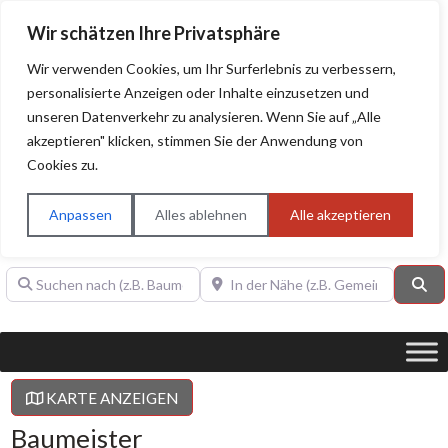
Wir schätzen Ihre Privatsphäre
Wir verwenden Cookies, um Ihr Surferlebnis zu verbessern,
personalisierte Anzeigen oder Inhalte einzusetzen und
unseren Datenverkehr zu analysieren. Wenn Sie auf „Alle
BAUHERRENHILFE.org
Qualitätssiegel!
akzeptieren" klicken, stimmen Sie der Anwendung von
Cookies zu.
Sie finden hier nur Qualitätsbetriebe, die mit dem DIAMANT,
PLATIN, GOLD, SILBER, ANWÄRTER "Bauherrenhilfe.org-
Anpassen
Alles ablehnen
Alle akzeptieren
Qualitätssiegel" ausgezeichnet sind.
Suchen nach (z.B. Baumeister oder Dachdecker)
In der Nähe (z.B. Gemeinde Baden)
Su
KARTE ANZEIGEN
Baumeister