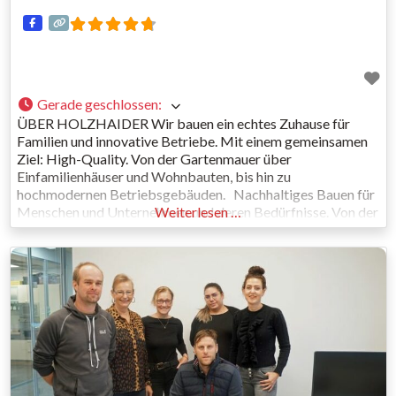
Gerade geschlossen
:
ÜBER HOLZHAIDER Wir bauen ein echtes Zuhause für
Familien und innovative Betriebe. Mit einem gemeinsamen
Ziel: High-Quality. Von der Gartenmauer über
Einfamilienhäuser und Wohnbauten, bis hin zu
hochmodernen Betriebsgebäuden. Nachhaltiges Bauen für
Menschen und Unternehmen und deren Bedürfnisse. Von der
Weiterlesen …
Budgetierung bis zur Individualplanung und Umsetzung –
Handschlagqualität und Ehrlichkeit stehen bei unseren
Unternehmen im Vordergrund. Die Familie