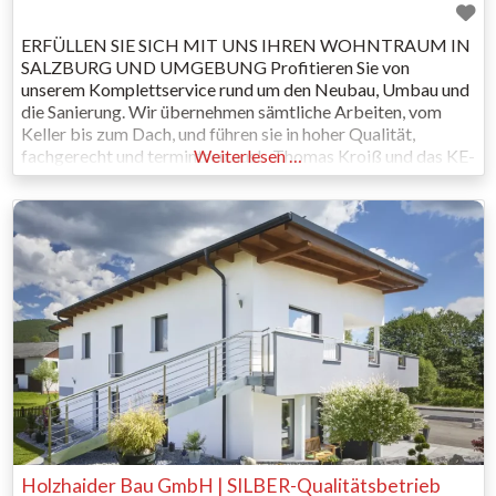
ERFÜLLEN SIE SICH MIT UNS IHREN WOHNTRAUM IN
SALZBURG UND UMGEBUNG Profitieren Sie von
unserem Komplettservice rund um den Neubau, Umbau und
die Sanierung. Wir übernehmen sämtliche Arbeiten, vom
Keller bis zum Dach, und führen sie in hoher Qualität,
fachgerecht und termintreu aus! Thomas Kroiß und das KE-
Weiterlesen …
WE Bau Team freuen sich über Ihren Besuch auf unserer
Website. Lernen
Holzhaider Bau GmbH | SILBER-Qualitätsbetrieb