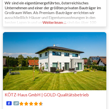
Wir sind ein eigentümergeführtes, österreichisches
Unternehmen und einer der größten privaten Bauträger im
Großraum Wien. Als Premium-Bauträger errichten wir
ausschließlich Häuser und Eigentumswohnungen in den
besten Lagen in und um Wien. Aktuell sind das über 100
Weiterlesen …
Projekte. Was uns einzigartig macht: Wir sind Bauträger,
Bauunternehmen und Fertighausfirma in einem – mit
eigenem
KÖTZ-Haus GmbH | GOLD-Qualitätsbetrieb