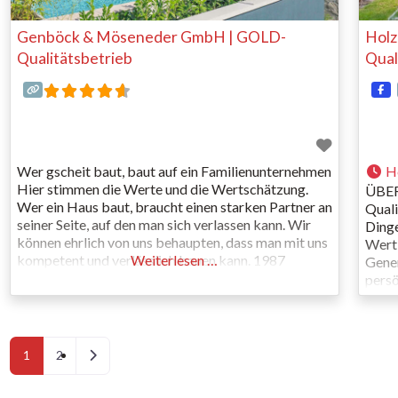
Genböck & Möseneder GmbH | GOLD-
Holz
Qualitätsbetrieb
Qual
Wer gscheit baut, baut auf ein Familienunternehmen
H
Hier stimmen die Werte und die Wertschätzung.
ÜBER 
Wer ein Haus baut, braucht einen starken Partner an
Quali
seiner Seite, auf den man sich verlassen kann. Wir
Dinge
können ehrlich von uns behaupten, dass man mit uns
Wertb
kompetent und verlässlich bauen kann. 1987
Weiterlesen …
Gener
gegründet, bauen wir auch heute noch als
persö
Familienunternehmen Wohnhäuser und
Fakto
Objektgebäude in Premiumqualität,
sind 
Holz
Posts navigation
BURG
Ältere Beiträge
1
2