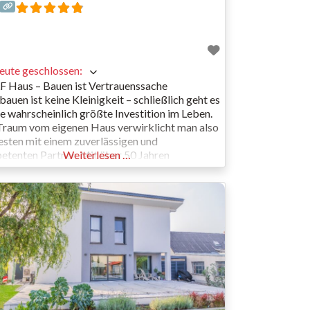
eute geschlossen
:
 Haus – Bauen ist Vertrauenssache
auen ist keine Kleinigkeit – schließlich geht es
e wahrscheinlich größte Investition im Leben.
raum vom eigenen Haus verwirklicht man also
sten mit einem zuverlässigen und
tenten Partner. Mit über 50 Jahren
Weiterlesen …
henerfahrung, zertifizierter Qualität und
ösen Zahlungsmodalitäten bietet WOLF Haus
olide Fundament für die Verwirklichung des
ms vom eigenen