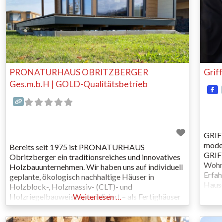
PRONATURHAUS OBRITZBERGER
Grif
Ges.m.b.H | GOLD-Qualitätsbetrieb
GRIFF
mode
Bereits seit 1975 ist PRONATURHAUS
GRIFF
Obritzberger ein traditionsreiches und innovatives
Wohng
Holzbauunternehmen. Wir haben uns auf individuell
Erfa
geplante, ökologisch nachhaltige Häuser in
Hause
Holzblock-, Holzmassiv- (CLT)- und
und p
Holzriegelbauweise spezialisiert – als Fertighäuser
Weiterlesen …
Propo
in höchster Qualität, geplant, produziert und
in Ko
montiert in Österreich. Seit 2018 produzieren wir in