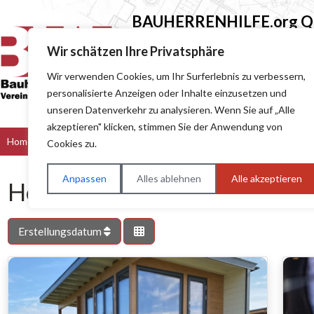
BAUHERRENHILFE.org
Qu
Sie finden hier nur Qualitätsbetri
Wir schätzen Ihre Privatsphäre
Wir verwenden Cookies, um Ihr Surferlebnis zu verbessern,
Suchen nach (z.B. Baumeister oder Dach
personalisierte Anzeigen oder Inhalte einzusetzen und
unseren Datenverkehr zu analysieren. Wenn Sie auf „Alle
akzeptieren" klicken, stimmen Sie der Anwendung von
Home
Bau & Handwerk
Dienstleister
Handel
Hers
Cookies zu.
Anpassen
Alles ablehnen
Alle akzeptieren
Holzbau
Erstellungsdatum