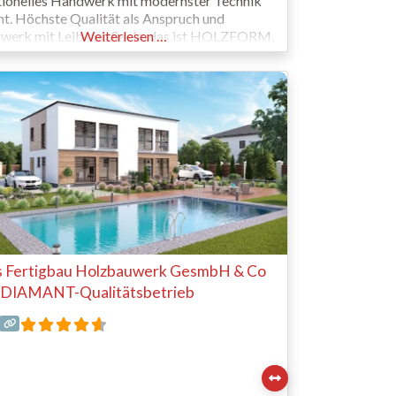
tionelles Handwerk mit modernster Technik
nt. Höchste Qualität als Anspruch und
werk mit Leib und Seele, das ist HOLZFORM,
Weiterlesen …
ind wir.
 Fertigbau Holzbauwerk GesmbH & Co
 DIAMANT-Qualitätsbetrieb