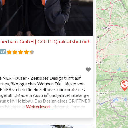
fnerhaus GmbH | GOLD-Qualitätsbetrieb
NER Häuser – Zeitloses Design trifft auf
rnes, ökologisches Wohnen Die Häuser von
NER stehen für ein zeitloses und modernes
efühl „Made in Austria“ und jahrzehntelange
hrung im Holzbau. Das Design eines GRIFFNER
s ist charakterisiert durch elegante Formen
Weiterlesen …
erfekt aufeinander abgestimmte
rtionen. Große Glasflächen und hohe Räume
mbination mit dem ökologischen Baustoff