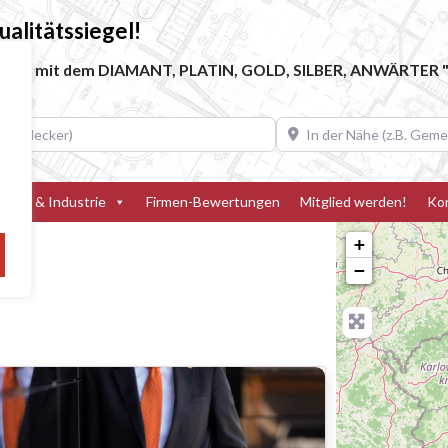
alitätssiegel!
ebe, die mit dem DIAMANT, PLATIN, GOLD, SILBER, ANWÄRTER "
decker)
In der Nähe (z.B. Gemeinde
teller & Industrie
Firmen-Bewertungen
Mitglied werden!
Ko
+
−