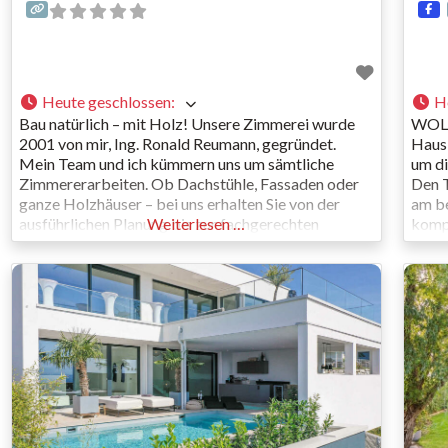
Heute geschlossen
:
H
Bau natürlich – mit Holz! Unsere Zimmerei wurde
WOLF
2001 von mir, Ing. Ronald Reumann, gegründet.
Hausb
Mein Team und ich kümmern uns um sämtliche
um di
Zimmererarbeiten. Ob Dachstühle, Fassaden oder
Den T
ganze Holzhäuser – bei uns erhalten Sie von der
am be
ausführlichen Planung bis zur fachgerechten
Weiterlesen …
kompe
Montage alles aus einer Hand. Überzeugen auch Sie
Branc
sich von unseren innovativen Ideen, unserer
seri
sauberen Arbeitsweise sowie langjährigen
das s
Trau