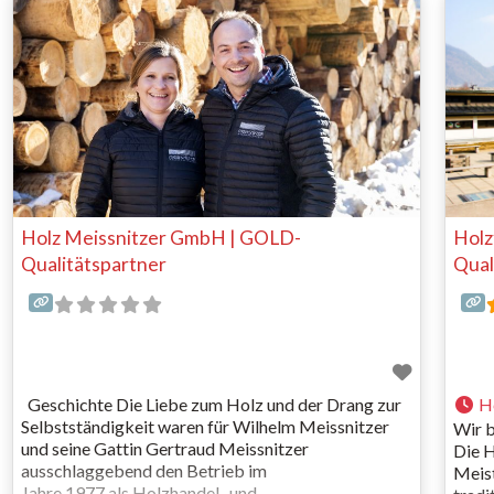
Holz 
unserer modernen Halle in Grafenwörth (NÖ) mit
einer automatisierten Hundegger CNC-
Abbundanlage, 2022 wurde die Produktion um
Holz Meissnitzer GmbH | GOLD-
Holz
Qualitätspartner
Qual
Geschichte Die Liebe zum Holz und der Drang zur
H
Selbstständigkeit waren für Wilhelm Meissnitzer
Wir b
und seine Gattin Gertraud Meissnitzer
Die 
ausschlaggebend den Betrieb im
Meist
Jahre 1977 als Holzhandel- und