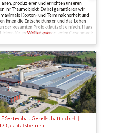
lanen, produzieren und errichten unseren
n ihr Traumobjekt. Dabei garantieren wir
 maximale Kosten- und Terminsicherheit und
n ihnen die Entscheidungen und das Leben
n der gesamten Projektlaufzeit einfach. Haas
t Ideen für jedes Budget und jeden Geschmack.
Weiterlesen …
ischen uns nicht ein. Wir drängen uns nicht auf.
eraten dich! Es geht hier um dich und dein
gefühl.
 Systembau Gesellschaft m.b.H. |
-Qualitätsbetrieb