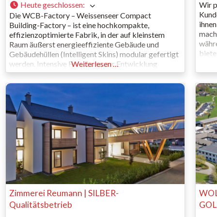
Heute geschlossen
:
Wir p
Kunde
Die WCB-Factory – Weissenseer Compact
ihnen
Building-Factory – ist eine hochkompakte,
mache
effizienzoptimierte Fabrik, in der auf kleinstem
währe
Raum äußerst energieeffiziente Gebäude und
biete
Gebäudehüllen (Intelligent Skins) modular gefertigt
Wir m
werden. Intensive Forschung zur Entwicklung
Weiterlesen …
Wir b
innovativer Fertigungslösungen in Verbindung mit
Wohn
dem Baustoff Holz war der Schlüssel zu dieser
Neuheit. Ein durchgängig nachhaltiges Konzept, das
weltweit Beachtung findet. Nachfrage stark
steigend, da die WCB-Factory überall
Zimmerei Reumann | SILBER-
WOLF
Qualitätsbetrieb
GOLD