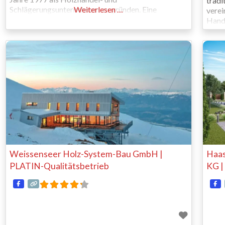
tradi
Schlägerungsunternehmen zu gründen. Eine
Weiterlesen …
verei
Kombination aus Mut, neuer innovativer Ideen,
Hand
wirtschaftlicher Strategien sowie engagierter
das s
Mitarbeiter führten uns zu einer besonders
dynamischen Firmengeschichte. Holzhandel Hier
beginnt unsere Verarbeitungskette „Vom Wald bis
zum fertigen Haus.“ Verschiedene
Holzbringungsanlagen
Weissenseer Holz-System-Bau GmbH |
Haas
PLATIN-Qualitätsbetrieb
KG |