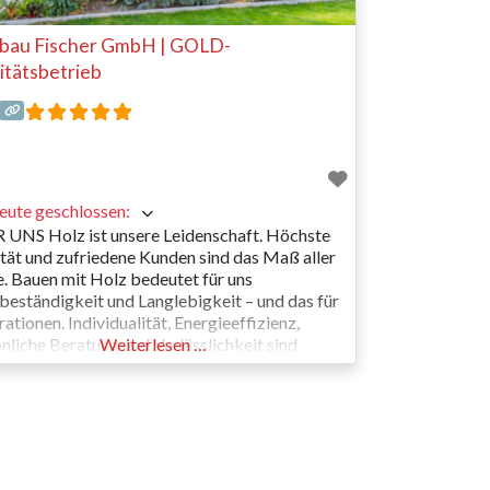
bau Fischer GmbH | GOLD-
itätsbetrieb
eute geschlossen
:
UNS Holz ist unsere Leidenschaft. Höchste
tät und zufriedene Kunden sind das Maß aller
. Bauen mit Holz bedeutet für uns
eständigkeit und Langlebigkeit – und das für
ationen. Individualität, Energieeffizienz,
nliche Beratung und Verlässlichkeit sind
Weiterlesen …
ren, die für uns selbstverständlich sind. Wir
der Partner für die Umsetzung Ihrer
bauträume. QUALITÄTSHÄUSER AUS DEM
ENLAND Als moderner Holzbaubetrieb, der