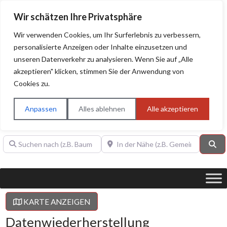
Wir schätzen Ihre Privatsphäre
Wir verwenden Cookies, um Ihr Surferlebnis zu verbessern,
personalisierte Anzeigen oder Inhalte einzusetzen und
unseren Datenverkehr zu analysieren. Wenn Sie auf „Alle
BAUHERRENHILFE.org
Qualitätssiegel!
akzeptieren" klicken, stimmen Sie der Anwendung von
Cookies zu.
Sie finden hier nur Qualitätsbetriebe, die mit dem DIAMANT,
PLATIN, GOLD, SILBER, ANWÄRTER "Bauherrenhilfe.org-
Anpassen
Alles ablehnen
Alle akzeptieren
Qualitätssiegel" ausgezeichnet sind.
Suchen nach (z.B. Baumeister oder Dachdecker)
In der Nähe (z.B. Gemeinde Baden)
Su
KARTE ANZEIGEN
Datenwiederherstellung