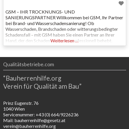
GSM – IHR TROCKNUNGS- UND
SANIERUNGSPARTNER Willkommen bei GSM, Ihr Partner
bei Brand- und Wasserschadensanierung! Ob
Wasserschaden, Brandschaden oder witterungsbedingter
Schadensfall – mit GSM haben Sie einen Partner an Ihrer
Hand, der den Schaden rasch und professionell behebt.
Weiterlesen …
Komplettschadenabwicklung aus einer Hand in Wien,
Niederösterreich und Burgenland Von Ihrem Anruf bis zur
Fertigstellung übernehmen wir die komplette
Schadensabwicklung: Wir nehmen
Qualitätsbetriebe.com
“Bauherrenhilfe.org
Verein für Qualität am Bau”
Prinz Eugenstr. 76
1040 Wien
Servicenummer: +43 (0) 664/9226236
Mail: bauherrenhilfe@gesetz.at
verein@bauherrenhilfe.org