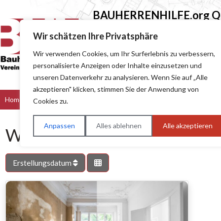
BAUHERRENHILFE.org
Qu
Sie finden hier nur Qualitätsbetri
Wir schätzen Ihre Privatsphäre
Wir verwenden Cookies, um Ihr Surferlebnis zu verbessern,
Suchen nach (z.B. Baumeister oder Dach
personalisierte Anzeigen oder Inhalte einzusetzen und
unseren Datenverkehr zu analysieren. Wenn Sie auf „Alle
akzeptieren" klicken, stimmen Sie der Anwendung von
Home
Bau & Handwerk
Dienstleister
Handel
Hers
Cookies zu.
Anpassen
Alles ablehnen
Alle akzeptieren
Wasser- und Brandschadens
Erstellungsdatum