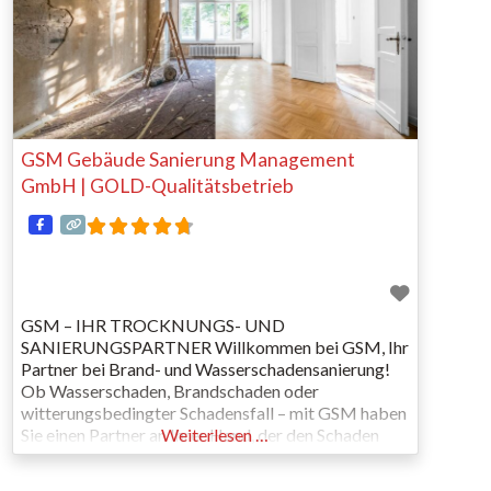
GSM Gebäude Sanierung Management
GmbH | GOLD-Qualitätsbetrieb
GSM – IHR TROCKNUNGS- UND
SANIERUNGSPARTNER Willkommen bei GSM, Ihr
Partner bei Brand- und Wasserschadensanierung!
Ob Wasserschaden, Brandschaden oder
witterungsbedingter Schadensfall – mit GSM haben
Sie einen Partner an Ihrer Hand, der den Schaden
Weiterlesen …
rasch und professionell behebt.
Komplettschadenabwicklung aus einer Hand in