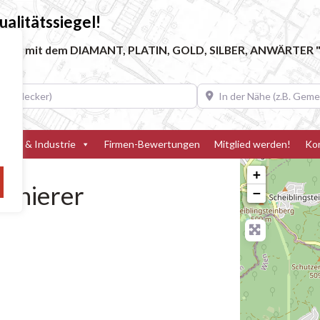
alitätssiegel!
ebe, die mit dem DIAMANT, PLATIN, GOLD, SILBER, ANWÄRTER "
decker)
In der Nähe (z.B. Gemeinde
teller & Industrie
Firmen-Bewertungen
Mitglied werden!
Ko
+
anierer
−