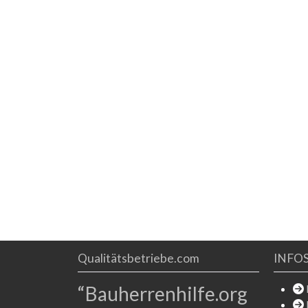
Wien, Niederösterreich und Burgenland Von Ihrem
Anruf bis zur Fertigstellung übernehmen wir die
komplette Schadensabwicklung: Wir nehmen
Qualitätsbetriebe.com
INFO
“Bauherrenhilfe.org