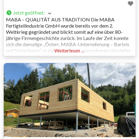
Jetzt geöffnet
:
MABA – QUALITÄT AUS TRADITION Die MABA
Fertigteilindustrie GmbH wurde bereits vor dem 2.
Weltkrieg gegründet und blickt somit auf eine über 80-
jährige Firmengeschichte zurück. Im Laufe der Zeit konnte
sich die damalige „Österr. MABA-Unternehmung – Bartels
und Schlarbaum“ zu einem weltweit angesehenen Hersteller
Weiterlesen …
von Systemfertigteilen entwickeln. Noch heute erzeugt das
Unternehmen auf Basis praxiserprobter Erfahrung
ausgezeichnete Qualität in einer