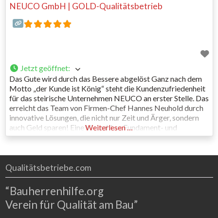
NEUCO GmbH | GOLD-Qualitätsbetrieb
Jetzt geöffnet
:
Das Gute wird durch das Bessere abgelöst Ganz nach dem
Motto „der Kunde ist König“ steht die Kundenzufriedenheit
für das steirische Unternehmen NEUCO an erster Stelle. Das
erreicht das Team von Firmen-Chef Hannes Neuhold durch
innovative Lösungen, die nicht nur Zeit und Ärger, sondern
auch Geld sparen! Eine Vielzahl an Fundament- und
Weiterlesen …
Gesamtlösungen können am Firmengelände in Weitendorf
bei Wildon
Qualitätsbetriebe.com
“Bauherrenhilfe.org
Verein für Qualität am Bau”