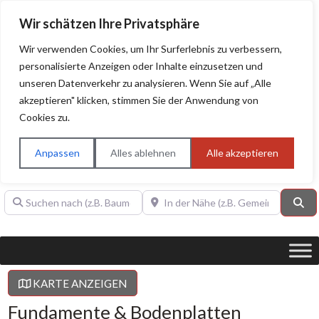
Wir schätzen Ihre Privatsphäre
Wir verwenden Cookies, um Ihr Surferlebnis zu verbessern,
personalisierte Anzeigen oder Inhalte einzusetzen und
unseren Datenverkehr zu analysieren. Wenn Sie auf „Alle
BAUHERRENHILFE.org
Qualitätssiegel!
akzeptieren" klicken, stimmen Sie der Anwendung von
Cookies zu.
Sie finden hier nur Qualitätsbetriebe, die mit dem DIAMANT,
PLATIN, GOLD, SILBER, ANWÄRTER "Bauherrenhilfe.org-
Anpassen
Alles ablehnen
Alle akzeptieren
Qualitätssiegel" ausgezeichnet sind.
Suchen nach (z.B. Baumeister oder Dachdecker)
In der Nähe (z.B. Gemeinde Baden)
Su
KARTE ANZEIGEN
Fundamente & Bodenplatten