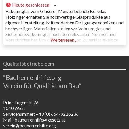
Heute geschlossen
:
Vakuumglas vom Glaserei-Meisterbetrieb Bei Glas
Holzinger erhalten Sie hochwertige Glasprodukte aus
eigener Herstellung. Mit modernen Fertigungstechniken und
hochwertigen Materialien stellen wir Vakuumglas und
Sicherheitsvakuumglas nach den relevanten Normen und
Vorschriften her. Um die Sicherheit und Zuverlässigkeit zu
Weiterlesen …
gewährleisten, werden unsere Gläser regelmäßig getestet.
Vakuum-Isolierverglasung Vakuumglas ist eine innovative
Form von Isolierglas, bei dem das Vakuum zwischen den
Glasscheiben für eine
Qualitätsbetriebe.com
“Bauherrenhilfe.org
Verein für Qualität am Bau”
Prinz Eugenstr. 76
1040 Wien
Servicenummer: +43 (0) 664/9226236
Mail: bauherrenhilfe@gesetz.at
verein@bauherrenhilfe.org