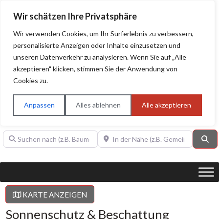
Wir schätzen Ihre Privatsphäre
Wir verwenden Cookies, um Ihr Surferlebnis zu verbessern,
personalisierte Anzeigen oder Inhalte einzusetzen und
unseren Datenverkehr zu analysieren. Wenn Sie auf „Alle
BAUHERRENHILFE.org
Qualitätssiegel!
akzeptieren" klicken, stimmen Sie der Anwendung von
Cookies zu.
Sie finden hier nur Qualitätsbetriebe, die mit dem DIAMANT,
PLATIN, GOLD, SILBER, ANWÄRTER "Bauherrenhilfe.org-
Anpassen
Alles ablehnen
Alle akzeptieren
Qualitätssiegel" ausgezeichnet sind.
Suchen nach (z.B. Baumeister oder Dachdecker)
In der Nähe (z.B. Gemeinde Baden)
Su
KARTE ANZEIGEN
Sonnenschutz & Beschattung