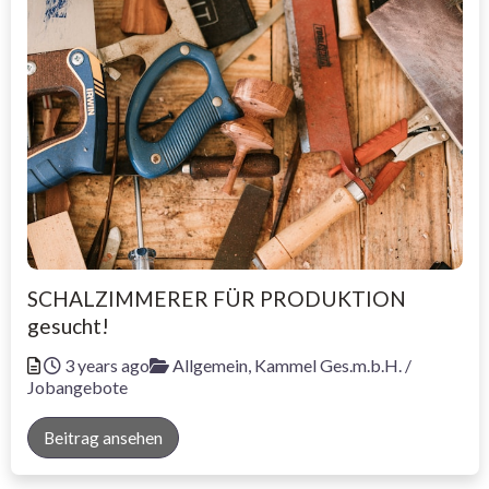
SCHALZIMMERER FÜR PRODUKTION
gesucht!
Veröffentlicht
Kategorien
3 years ago
Allgemein,
Kammel Ges.m.b.H. /
Jobangebote
Beitrag ansehen