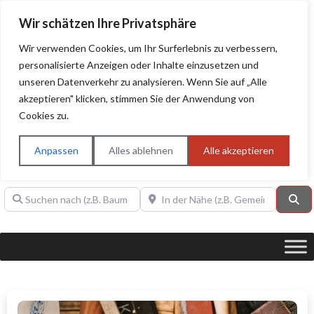
Wir schätzen Ihre Privatsphäre
Wir verwenden Cookies, um Ihr Surferlebnis zu verbessern,
personalisierte Anzeigen oder Inhalte einzusetzen und
unseren Datenverkehr zu analysieren. Wenn Sie auf „Alle
BAUHERRENHILFE.org
Qualitätssiegel!
akzeptieren" klicken, stimmen Sie der Anwendung von
Cookies zu.
Sie finden hier nur Qualitätsbetriebe, die mit dem DIAMANT,
PLATIN, GOLD, SILBER, ANWÄRTER "Bauherrenhilfe.org-
Anpassen
Alles ablehnen
Alle akzeptieren
Qualitätssiegel" ausgezeichnet sind.
Suchen nach (z.B. Baumeister oder Dachdecker)
In der Nähe (z.B. Gemeinde Baden)
Su