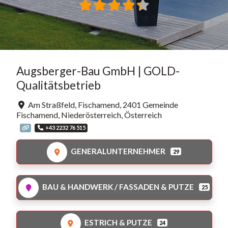
Augsberger-Bau GmbH | GOLD-
Qualitätsbetrieb
Am Straßfeld, Fischamend
,
2401
Gemeinde
Fischamend
,
Niederösterreich
,
Österreich
+43 2232 76 515
GENERALUNTERNEHMER
29
BAU & HANDWERK / FASSADEN & PUTZE
25
ESTRICH & PUTZE
24