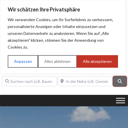
Wir schätzen Ihre Privatsphäre
Wir verwenden Cookies, um Ihr Surferlebnis zu verbessern,
personalisierte Anzeigen oder Inhalte einzusetzen und
unseren Datenverkehr zu analysieren. Wenn Sie auf „Alle
BAUHERRENHILFE.org
Qualitätssiegel!
akzeptieren" klicken, stimmen Sie der Anwendung von
Cookies zu.
Sie finden hier nur Qualitätsbetriebe, die mit dem DIAMANT,
PLATIN, GOLD, SILBER, ANWÄRTER "Bauherrenhilfe.org-
Anpassen
Alles ablehnen
Alle akzeptieren
Qualitätssiegel" ausgezeichnet sind.
Suchen nach (z.B. Baumeister oder Dachdecker)
In der Nähe (z.B. Gemeinde Baden)
Su