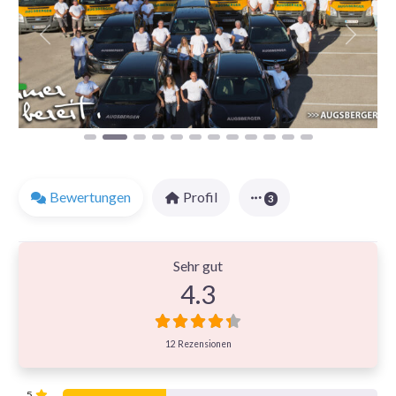
Favorit
Vorheriges
Nächst
Bewertungen
Profil
3
12 Bewertungen
on
“Augsberger-Bau GmbH | 
Sehr gut
4.3
12 Rezensionen
5