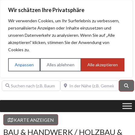
Wir schätzen Ihre Privatsphäre
Wir verwenden Cookies, um Ihr Surferlebnis zu verbessern,
personalisierte Anzeigen oder Inhalte einzusetzen und
unseren Datenverkehr zu analysieren. Wenn Sie auf „Alle
BAUHERRENHILFE.org
Qualitätssiegel!
akzeptieren" klicken, stimmen Sie der Anwendung von
Cookies zu.
Sie finden hier nur Qualitätsbetriebe, die mit dem DIAMANT,
PLATIN, GOLD, SILBER, ANWÄRTER "Bauherrenhilfe.org-
Anpassen
Alles ablehnen
Alle akzeptieren
Qualitätssiegel" ausgezeichnet sind.
Suchen nach (z.B. Baumeister oder Dachdecker)
In der Nähe (z.B. Gemeinde Baden)
Su
KARTE ANZEIGEN
BAU & HANDWERK / HOLZBAU &