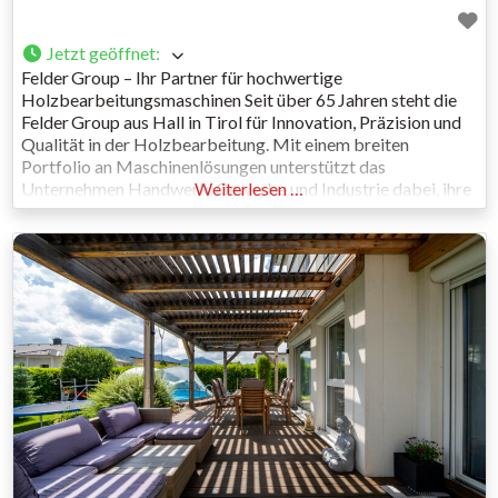
Jetzt geöffnet
:
Felder Group – Ihr Partner für hochwertige
Holzbearbeitungsmaschinen Seit über 65 Jahren steht die
Felder Group aus Hall in Tirol für Innovation, Präzision und
Qualität in der Holzbearbeitung. Mit einem breiten
Portfolio an Maschinenlösungen unterstützt das
Unternehmen Handwerk, Gewerbe und Industrie dabei, ihre
Weiterlesen …
Projekte effizient, präzise und kreativ umzusetzen. Unter
dem Dach der Felder Group arbeiten die Marken FELDER,
FORMAT4, HAMMER und MAYER Hand