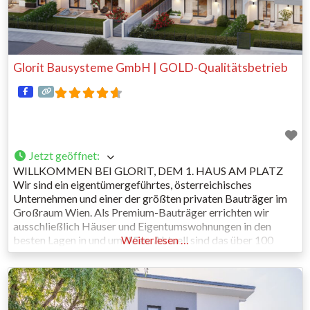
Glorit Bausysteme GmbH | GOLD-Qualitätsbetrieb
Jetzt geöffnet
:
WILLKOMMEN BEI GLORIT, DEM 1. HAUS AM PLATZ
Wir sind ein eigentümergeführtes, österreichisches
Unternehmen und einer der größten privaten Bauträger im
Großraum Wien. Als Premium-Bauträger errichten wir
ausschließlich Häuser und Eigentumswohnungen in den
besten Lagen in und um Wien. Aktuell sind das über 100
Weiterlesen …
Projekte. Was uns einzigartig macht: Wir sind Bauträger,
Bauunternehmen und Fertighausfirma in einem – mit
eigenem