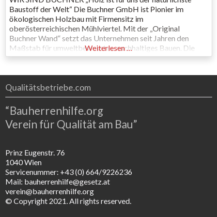
Baustoff der Welt“ Die Buchner GmbH ist Pionier im
ökologischen Holzbau mit Firmensitz im
oberösterreichischen Mühlviertel. Mit der „Original
Buchner Wand“ setzt das Unternehmen seit Jahren den
Maßstab für umweltbewusstes, nachhaltiges Bauen. Die
Weiterlesen …
Buchner Ökofassade ist im Bereich der Althaussanierung
vorbildlich und Verwendung von natürlichen Dämmstoffen
Standard. Auf Plastikfolien und Styropor
Qualitätsbetriebe.com
“Bauherrenhilfe.org
Verein für Qualität am Bau”
Prinz Eugenstr. 76
1040 Wien
Servicenummer: +43 (0) 664/9226236
Mail: bauherrenhilfe@gesetz.at
verein@bauherrenhilfe.org
© Copyright 2021. All rights reserved.