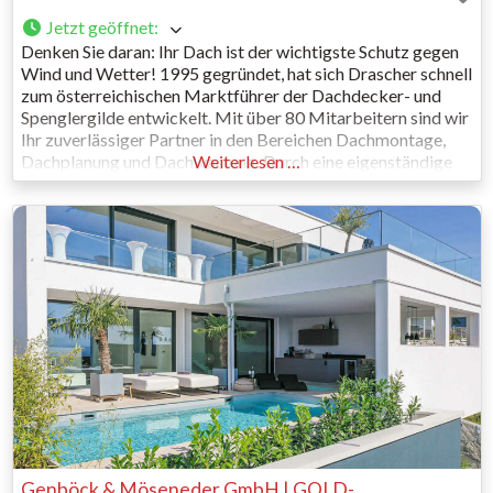
Jetzt geöffnet
:
Denken Sie daran: Ihr Dach ist der wichtigste Schutz gegen
Wind und Wetter! 1995 gegründet, hat sich Drascher schnell
zum österreichischen Marktführer der Dachdecker- und
Spenglergilde entwickelt. Mit über 80 Mitarbeitern sind wir
Ihr zuverlässiger Partner in den Bereichen Dachmontage,
Dachplanung und Dachwartung. Durch eine eigenständige
Weiterlesen …
und zentrale Organisation aller Projekte können wir die
Ausführung der Arbeiten entsprechend unseren hohen
Genböck & Möseneder GmbH | GOLD-