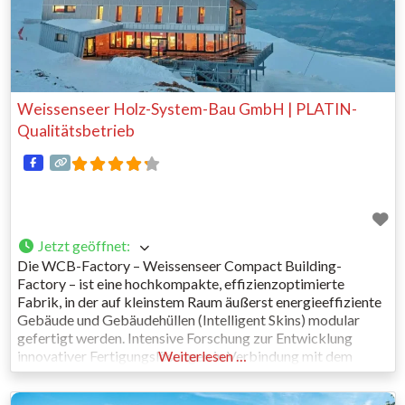
Weissenseer Holz-System-Bau GmbH | PLATIN-
Qualitätsbetrieb
Jetzt geöffnet
:
Die WCB-Factory – Weissenseer Compact Building-
Factory – ist eine hochkompakte, effizienzoptimierte
Fabrik, in der auf kleinstem Raum äußerst energieeffiziente
Gebäude und Gebäudehüllen (Intelligent Skins) modular
gefertigt werden. Intensive Forschung zur Entwicklung
innovativer Fertigungslösungen in Verbindung mit dem
Weiterlesen …
Baustoff Holz war der Schlüssel zu dieser Neuheit. Ein
durchgängig nachhaltiges Konzept, das weltweit Beachtung