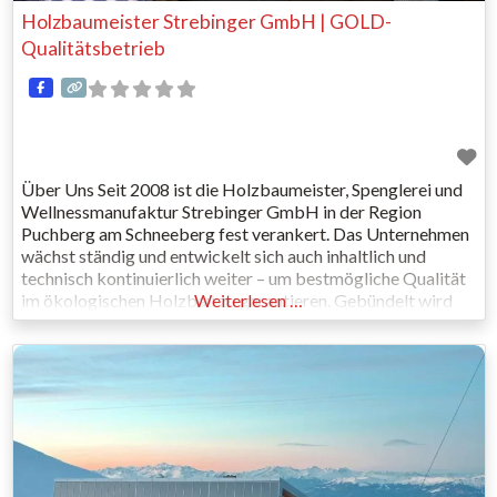
Holzbaumeister Strebinger GmbH | GOLD-
Qualitätsbetrieb
Über Uns Seit 2008 ist die Holzbaumeister, Spenglerei und
Wellnessmanufaktur Strebinger GmbH in der Region
Puchberg am Schneeberg fest verankert. Das Unternehmen
wächst ständig und entwickelt sich auch inhaltlich und
technisch kontinuierlich weiter – um bestmögliche Qualität
im ökologischen Holzbau zu garantieren. Gebündelt wird
Weiterlesen …
das Know-how von rund 30 Mitarbeitern und zwar
generationenübergreifend. Professionelles Arbeiten am
neuesten Stand der Technik