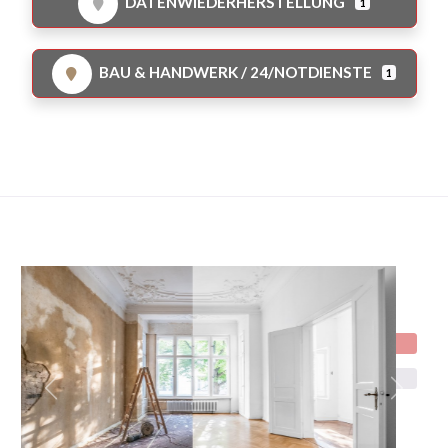
DATENWIEDERHERSTELLUNG
1
BAU & HANDWERK / 24/NOTDIENSTE
1
Jetzt bewerten!
Favorit
Vorheriges
Nächst