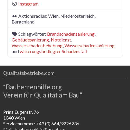
Instagram
Aktionsradius:
Wien, Niederösterreich,
Burgenland
Schlagwörter:
Brandschadensanierung
,
Gebäudesanierung
,
Notdienst
,
Wasserschadenbehebung
,
Wasserschadensanierung
und
witterungsbedingter Schadensfall
Qualitätsbetriebe.com
“Bauherrenhilfe.org
Verein für Qualität am Bau”
Prinz Eugenstr. 76
1040 Wien
Servicenummer: +43 (0) 664/9226236
Mail: bauherrenhilfe@gesetz.at