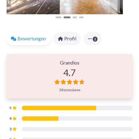
Bewertungen
Profil
2
3 Bewertungen
on
“GSM Gebäude Sanierung 
Grandios
4.7
3 Rezensionen
5
4
3