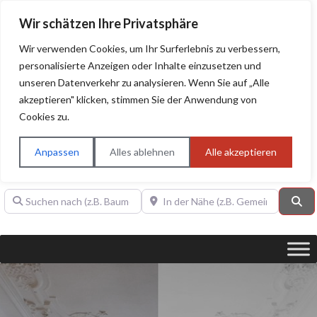
Wir schätzen Ihre Privatsphäre
Wir verwenden Cookies, um Ihr Surferlebnis zu verbessern,
personalisierte Anzeigen oder Inhalte einzusetzen und
unseren Datenverkehr zu analysieren. Wenn Sie auf „Alle
BAUHERRENHILFE.org
Qualitätssiegel!
akzeptieren" klicken, stimmen Sie der Anwendung von
Cookies zu.
Sie finden hier nur Qualitätsbetriebe, die mit dem DIAMANT,
PLATIN, GOLD, SILBER, ANWÄRTER "Bauherrenhilfe.org-
Anpassen
Alles ablehnen
Alle akzeptieren
Qualitätssiegel" ausgezeichnet sind.
Suchen nach (z.B. Baumeister oder Dachdecker)
In der Nähe (z.B. Gemeinde Baden)
Su