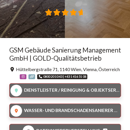
GSM Gebäude Sanierung Management
GmbH | GOLD-Qualitätsbetrieb
Hüttelbergstraße 71
,
1140
Wien
,
Vienna
,
Österreich
0800 20 10 43 | +43 1 416 51 08
DIENSTLEISTER / REINIGUNG & OBJEKTSERVICE
WASSER- UND BRANDSCHADENSANIERER