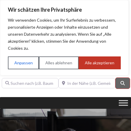
Wir schätzen Ihre Privatsphäre
Wir verwenden Cookies, um Ihr Surferlebnis zu verbessern,
personalisierte Anzeigen oder Inhalte einzusetzen und
unseren Datenverkehr zu analysieren. Wenn Sie auf „Alle
BAUHERRENHILFE.org
Qualitätssiegel!
akzeptieren" klicken, stimmen Sie der Anwendung von
Cookies zu.
Sie finden hier nur Qualitätsbetriebe, die mit dem DIAMANT,
PLATIN, GOLD, SILBER, ANWÄRTER "Bauherrenhilfe.org-
Anpassen
Alles ablehnen
Alle akzeptieren
Qualitätssiegel" ausgezeichnet sind.
Suchen nach (z.B. Baumeister oder Dachdecker)
In der Nähe (z.B. Gemeinde Baden)
Su