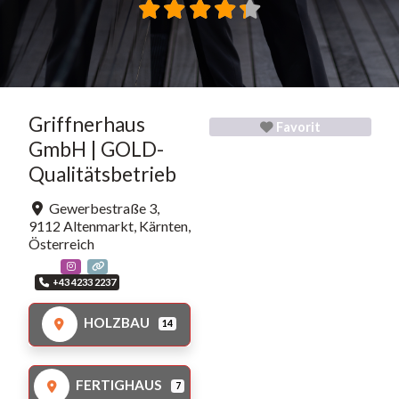
Griffnerhaus
Favorit
GmbH | GOLD-
Qualitätsbetrieb
Gewerbestraße 3
,
9112
Altenmarkt
,
Kärnten
,
Österreich
+43 4233 2237
HOLZBAU
14
FERTIGHAUS
7