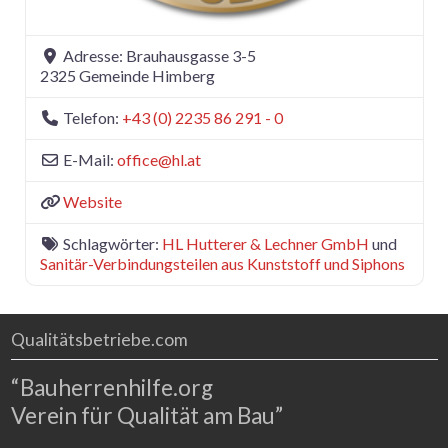
Adresse:
Brauhausgasse 3-5
2325
Gemeinde Himberg
Telefon:
+43 (0) 2235 86 291 - 0
E-Mail:
office
@
hl.at
Website
Schlagwörter:
HL Hutterer & Lechner GmbH
und
Sanitär-Verbindungsteilen aus Kunststoff und Siphons
Qualitätsbetriebe.com
“Bauherrenhilfe.org
Verein für Qualität am Bau”