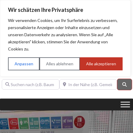
Wir schätzen Ihre Privatsphäre
Wir verwenden Cookies, um Ihr Surferlebnis zu verbessern,
personalisierte Anzeigen oder Inhalte einzusetzen und
unseren Datenverkehr zu analysieren. Wenn Sie auf „Alle
BAUHERRENHILFE.org
Qualitätssiegel!
akzeptieren" klicken, stimmen Sie der Anwendung von
Cookies zu.
Sie finden hier nur Qualitätsbetriebe, die mit dem DIAMANT,
PLATIN, GOLD, SILBER, ANWÄRTER "Bauherrenhilfe.org-
Anpassen
Alles ablehnen
Alle akzeptieren
Qualitätssiegel" ausgezeichnet sind.
Suchen nach (z.B. Baumeister oder Dachdecker)
In der Nähe (z.B. Gemeinde Baden)
Su