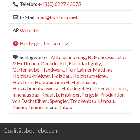
Telefon:
+43 (0) 6227 / 3075
E-Mail:
mail
@
holzform.net
Website
Heute geschlossen
:
Schlagwörter:
Altbausanierung
,
Balkone
,
Büsscher
& Hoffmann
,
Dachdecker
,
Flachdachgully
,
Gartenlaube
,
Handwerk
,
Herr Laimer Matthias
,
Holzbau-Meister
,
Holzbau
,
Holzbaumeister
,
Holzform Holzbau GmbH
,
Holzhäuser
,
Holzrahmenbauweise
,
Holzriegel
,
Hutterer & Lechner
,
Innenausbau
,
Knauf
,
Leimbinder
,
Pergola
,
Produktion
von Dachstühlen
,
Spengler
,
Trockenbau
,
Umbau
,
Zäune
,
Zimmerer
und
Zubau
Qualitätsbetriebe.com