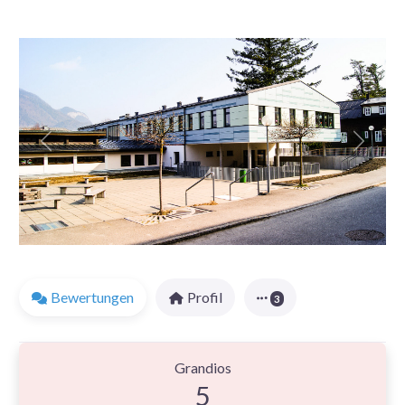
Vorheriges
Nächst
Bewertungen
Profil
3
1 Bewertung
on
“Holzform Holzbau GmbH | SI
Grandios
5