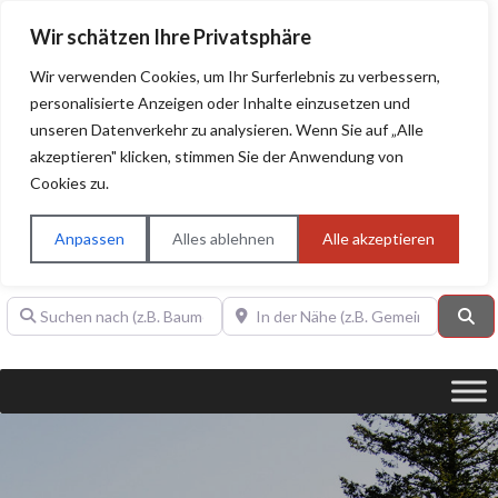
Wir schätzen Ihre Privatsphäre
Wir verwenden Cookies, um Ihr Surferlebnis zu verbessern,
personalisierte Anzeigen oder Inhalte einzusetzen und
unseren Datenverkehr zu analysieren. Wenn Sie auf „Alle
BAUHERRENHILFE.org
Qualitätssiegel!
akzeptieren" klicken, stimmen Sie der Anwendung von
Cookies zu.
Sie finden hier nur Qualitätsbetriebe, die mit dem DIAMANT,
PLATIN, GOLD, SILBER, ANWÄRTER "Bauherrenhilfe.org-
Anpassen
Alles ablehnen
Alle akzeptieren
Qualitätssiegel" ausgezeichnet sind.
Suchen nach (z.B. Baumeister oder Dachdecker)
In der Nähe (z.B. Gemeinde Baden)
Su