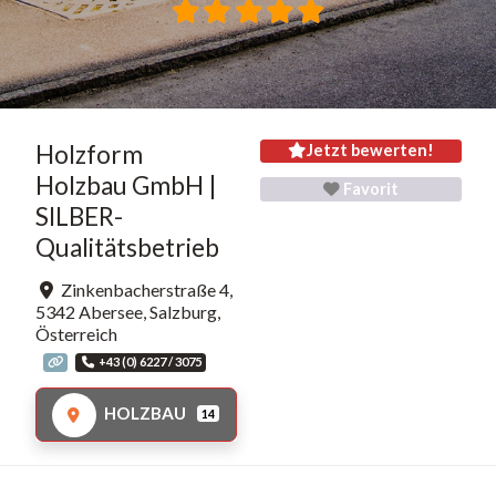
Holzform
Jetzt bewerten!
Holzbau GmbH |
Favorit
SILBER-
Qualitätsbetrieb
Zinkenbacherstraße 4
,
5342
Abersee
,
Salzburg
,
Österreich
+43 (0) 6227 / 3075
HOLZBAU
14