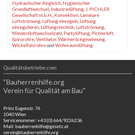
Hydraulischer Abgleich
,
Hygienischer
Grundluftwechsel
,
Industrielüftung
,
J. PICHLER
Gesellschaft m.b.H.
,
Konvektion
,
Laminare
Luftströmung
,
Lüftung einregeln
,
Lüftung
einregulieren
,
Lüftungstechnik
,
Luftströmung
,
Mindestluftwechselzahl
,
Partylüftung
,
Pichlerluft
,
Spirorohre
,
Ventilator
,
Wärmerückgewinnung
,
Wickelfalzrohre
und
Wohnraumlüftung
Qualitätsbetriebe.com
“Bauherrenhilfe.org
Verein für Qualität am Bau”
Prinz Eugenstr. 76
1040 Wien
Servicenummer: +43 (0) 664/9226236
Mail: bauherrenhilfe@gesetz.at
verein@bauherrenhilfe.org