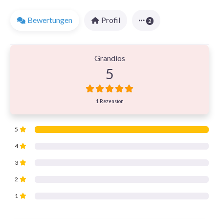
Bewertungen
Profil
2
1 Bewertung
on
“J. PICHLER Gesellschaft m.b
Grandios
5
1 Rezension
5
4
3
2
1