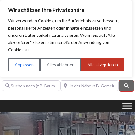
Wir schätzen Ihre Privatsphäre
Wir verwenden Cookies, um Ihr Surferlebnis zu verbessern,
personalisierte Anzeigen oder Inhalte einzusetzen und
unseren Datenverkehr zu analysieren. Wenn Sie auf „Alle
BAUHERRENHILFE.org
Qualitätssiegel!
akzeptieren" klicken, stimmen Sie der Anwendung von
Cookies zu.
Sie finden hier nur Qualitätsbetriebe, die mit dem DIAMANT,
PLATIN, GOLD, SILBER, ANWÄRTER "Bauherrenhilfe.org-
Anpassen
Alles ablehnen
Alle akzeptieren
Qualitätssiegel" ausgezeichnet sind.
Suchen nach (z.B. Baumeister oder Dachdecker)
In der Nähe (z.B. Gemeinde Baden)
Su