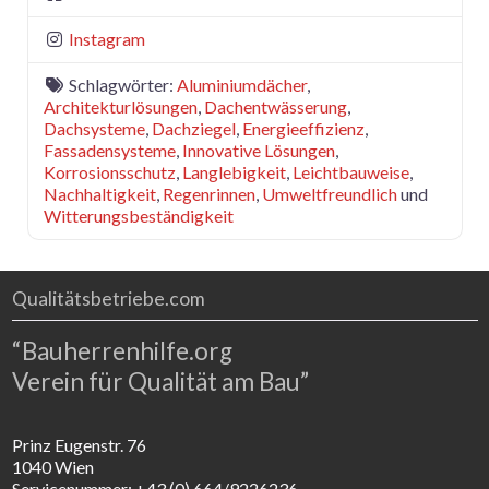
Instagram
Schlagwörter:
Aluminiumdächer
,
Architekturlösungen
,
Dachentwässerung
,
Dachsysteme
,
Dachziegel
,
Energieeffizienz
,
Fassadensysteme
,
Innovative Lösungen
,
Korrosionsschutz
,
Langlebigkeit
,
Leichtbauweise
,
Nachhaltigkeit
,
Regenrinnen
,
Umweltfreundlich
und
Witterungsbeständigkeit
Qualitätsbetriebe.com
“Bauherrenhilfe.org
Verein für Qualität am Bau”
Prinz Eugenstr. 76
1040 Wien
Servicenummer: +43 (0) 664/9226236