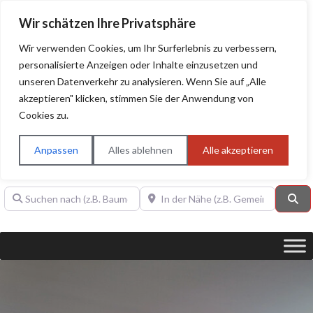
Wir schätzen Ihre Privatsphäre
Wir verwenden Cookies, um Ihr Surferlebnis zu verbessern,
personalisierte Anzeigen oder Inhalte einzusetzen und
unseren Datenverkehr zu analysieren. Wenn Sie auf „Alle
BAUHERRENHILFE.org
Qualitätssiegel!
akzeptieren" klicken, stimmen Sie der Anwendung von
Cookies zu.
Sie finden hier nur Qualitätsbetriebe, die mit dem DIAMANT,
PLATIN, GOLD, SILBER, ANWÄRTER "Bauherrenhilfe.org-
Anpassen
Alles ablehnen
Alle akzeptieren
Qualitätssiegel" ausgezeichnet sind.
Suchen nach (z.B. Baumeister oder Dachdecker)
In der Nähe (z.B. Gemeinde Baden)
Su