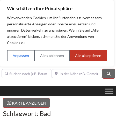
Wir schätzen Ihre Privatsphäre
Wir verwenden Cookies, um Ihr Surferlebnis zu verbessern,
personalisierte Anzeigen oder Inhalte einzusetzen und
unseren Datenverkehr zu analysieren. Wenn Sie auf „Alle
BAUHERRENHILFE.org
Qualitätssiegel!
akzeptieren" klicken, stimmen Sie der Anwendung von
Cookies zu.
Sie finden hier nur Qualitätsbetriebe, die mit dem DIAMANT,
PLATIN, GOLD, SILBER, ANWÄRTER "Bauherrenhilfe.org-
Anpassen
Alles ablehnen
Alle akzeptieren
Qualitätssiegel" ausgezeichnet sind.
Suchen nach (z.B. Baumeister oder Dachdecker)
In der Nähe (z.B. Gemeinde Baden)
Su
KARTE ANZEIGEN
Schlagwort: Bad