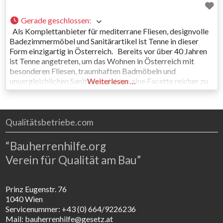
Gerade geschlossen
:
Als Komplettanbieter für mediterrane Fliesen, designvolle
Badezimmermöbel und Sanitärartikel ist Tenne in dieser
Form einzigartig in Österreich. Bereits vor über 40 Jahren
ist Tenne angetreten, um das Wohnen in Österreich mit
besonderen Fliesen, traumhaften Badmöbeln und
unvergleichlichen Sanitärprodukten eine Facette reicher zu
Weiterlesen …
machen und dem Bad als Wohnraum einen neuen Stellenwert
zu geben. Durch diesen Markenmix unter einem
Qualitätsbetriebe.com
“Bauherrenhilfe.org
Verein für Qualität am Bau”
Prinz Eugenstr. 76
1040 Wien
Servicenummer: +43 (0) 664/9226236
Mail: bauherrenhilfe@gesetz.at