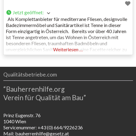
Jetzt geöffnet
:
Als Komplettanbieter für mediterrane Fliesen, designvolle
Badezimmermöbel und Sanitärartikel ist Tenne in dieser
Form einzigartig in Österreich. Bereits vor über 40 Jahren
ist Tenne angetreten, um das Wohnen in Österreich mit
besonderen Fliesen, traumhaften Badmöbeln und
unvergleichlichen Sanitärprodukten eine Facette reicher zu
Weiterlesen …
machen und dem Bad als Wohnraum einen neuen Stellenwert
zu geben. Durch diesen Markenmix unter einem
Qualitätsbetriebe.com
“Bauherrenhilfe.org
Verein für Qualität am Bau”
Prinz Eugenstr. 76
1040 Wien
Servicenummer: +43 (0) 664/9226236
Mail: bauherrenhilfe@gesetz.at