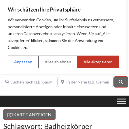
Wir schätzen Ihre Privatsphäre
Wir verwenden Cookies, um Ihr Surferlebnis zu verbessern,
personalisierte Anzeigen oder Inhalte einzusetzen und
unseren Datenverkehr zu analysieren. Wenn Sie auf „Alle
BAUHERRENHILFE.org
Qualitätssiegel!
akzeptieren" klicken, stimmen Sie der Anwendung von
Cookies zu.
Sie finden hier nur Qualitätsbetriebe, die mit dem DIAMANT,
PLATIN, GOLD, SILBER, ANWÄRTER "Bauherrenhilfe.org-
Anpassen
Alles ablehnen
Alle akzeptieren
Qualitätssiegel" ausgezeichnet sind.
Suchen nach (z.B. Baumeister oder Dachdecker)
In der Nähe (z.B. Gemeinde Baden)
Su
KARTE ANZEIGEN
Schlagwort: Badheizkörper