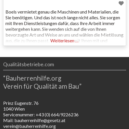
Boels vermietet genau die Maschinen und Materialien, die
Sie benötigen. Und das ist noch lange nicht alles. Sie sorgen
mit Ihren Dienstleistungen dafür, dass Ihre Arbeit immer
weitergehen kann. Sie wenden sich auf die von Ihnen
bevorzugte Art und Weise an uns und wählen die Mietlösung
aus, die zu Ihnen passt. Wir denken mit Ihnen mit und
Weiterlesen …
entlasten Sie umfassender
Qualitätsbetriebe.com
“Bauherrenhilfe.org
Verein für Qualität am Bau”
Prinz Eugenstr. 76
1040 Wien
Servicenummer: +43 (0) 664/9226236
Mail: bauherrenhilfe@gesetz.at
verein@bauherrenhilfe.org