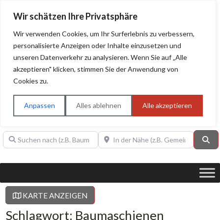
Wir schätzen Ihre Privatsphäre
Wir verwenden Cookies, um Ihr Surferlebnis zu verbessern,
personalisierte Anzeigen oder Inhalte einzusetzen und
unseren Datenverkehr zu analysieren. Wenn Sie auf „Alle
BAUHERRENHILFE.org
Qualitätssiegel!
akzeptieren" klicken, stimmen Sie der Anwendung von
Cookies zu.
Sie finden hier nur Qualitätsbetriebe, die mit dem DIAMANT,
PLATIN, GOLD, SILBER, ANWÄRTER "Bauherrenhilfe.org-
Anpassen
Alles ablehnen
Alle akzeptieren
Qualitätssiegel" ausgezeichnet sind.
Suchen nach (z.B. Baumeister oder Dachdecker)
In der Nähe (z.B. Gemeinde Baden)
Su
KARTE ANZEIGEN
Schlagwort: Baumaschienen