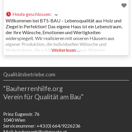
Heute geschlossen
:
Willkommen bei BTS-BAU – Lebensqualität aus Holz und
Ziegel in Perfektion! Das eigene Haus ist ein Lebenstraum,
der Ihre Wünsche, Emotionen und Wertigkeiten
widerspiegelt. Wir realisieren mit unseren Häusern aus
eigener Produktion, die individuellen Wünsche und
Wohnträume, die schönes und exklusives Wohnen
Weiterlesen …
ausmachen. Die hohe Qualität der Firma BTS-BAU GmbH
sichern wir einerseits durch sorgfältige Auswahl von
Baumaterialien und genauester
Qualitätsbetriebe.com
“Bauherrenhilfe.org
Verein für Qualität am Bau”
Prinz Eugenstr. 76
1040 Wien
Servicenummer: +43 (0) 664/9226236
Mail: bauherrenhilfe@gesetz.at