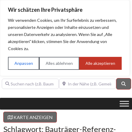
Wir schätzen Ihre Privatsphäre
Wir verwenden Cookies, um Ihr Surferlebnis zu verbessern,
personalisierte Anzeigen oder Inhalte einzusetzen und
unseren Datenverkehr zu analysieren. Wenn Sie auf „Alle
BAUHERRENHILFE.org
Qualitätssiegel!
akzeptieren" klicken, stimmen Sie der Anwendung von
Cookies zu.
Sie finden hier nur Qualitätsbetriebe, die mit dem DIAMANT,
PLATIN, GOLD, SILBER, ANWÄRTER "Bauherrenhilfe.org-
Anpassen
Alles ablehnen
Alle akzeptieren
Qualitätssiegel" ausgezeichnet sind.
Suchen nach (z.B. Baumeister oder Dachdecker)
In der Nähe (z.B. Gemeinde Baden)
Su
KARTE ANZEIGEN
Schlagwort: Bauträger-Referenz-