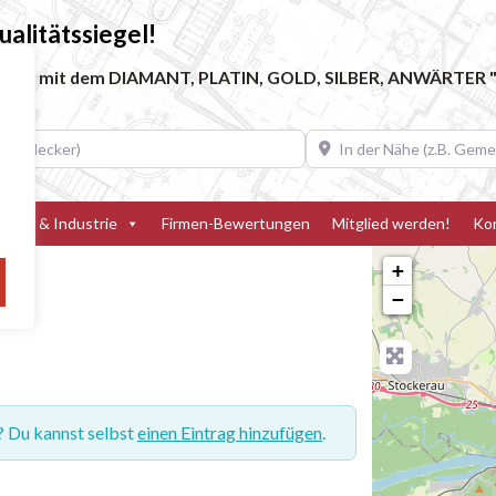
alitätssiegel!
ebe, die mit dem DIAMANT, PLATIN, GOLD, SILBER, ANWÄRTER "
decker)
In der Nähe (z.B. Gemeinde
teller & Industrie
Firmen-Bewertungen
Mitglied werden!
Ko
+
−
? Du kannst selbst
einen Eintrag hinzufügen
.