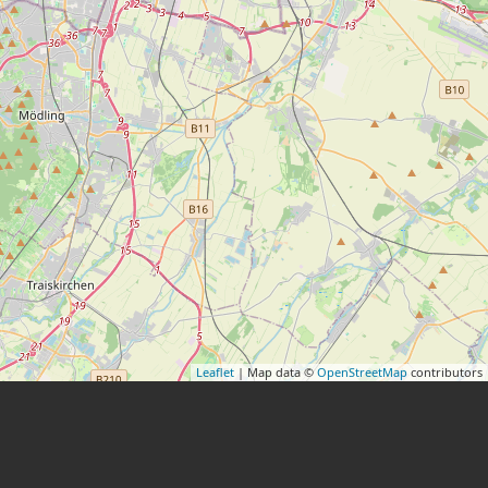
Leaflet
| Map data ©
OpenStreetMap
contributors