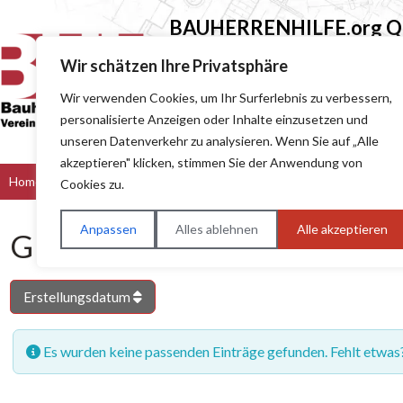
BAUHERRENHILFE.org
Qu
Sie finden hier nur Qualitätsbetri
Wir schätzen Ihre Privatsphäre
Wir verwenden Cookies, um Ihr Surferlebnis zu verbessern,
Suchen nach (z.B. Baumeister oder Dach
personalisierte Anzeigen oder Inhalte einzusetzen und
unseren Datenverkehr zu analysieren. Wenn Sie auf „Alle
akzeptieren" klicken, stimmen Sie der Anwendung von
Home
Bau & Handwerk
Dienstleister
Handel
Hers
Cookies zu.
Anpassen
Alles ablehnen
Alle akzeptieren
GD-Archiv
Erstellungsdatum
Es wurden keine passenden Einträge gefunden. Fehlt etwas