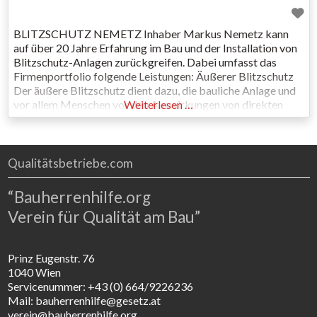
BLITZSCHUTZ NEMETZ Inhaber Markus Nemetz kann
auf über 20 Jahre Erfahrung im Bau und der Installation von
Blitzschutz-Anlagen zurückgreifen. Dabei umfasst das
Firmenportfolio folgende Leistungen: Äußerer Blitzschutz
Der äußere Blitzschutz dient dazu, die bauliche Anlage und
vor allem Menschen vor den Auswirkungen von direkten
Weiterlesen …
Blitzeinschlägen zu schützen. Die äußere Blitzschutzanlage
besteht aus Fangeinrichtungen, Ableitungen und einer
Erdungsanlage. Innerer Blitzschutz Durch Blitzentladungen
Qualitätsbetriebe.com
“Bauherrenhilfe.org
Verein für Qualität am Bau”
Prinz Eugenstr. 76
1040 Wien
Servicenummer: +43 (0) 664/9226236
Mail: bauherrenhilfe@gesetz.at
verein@bauherrenhilfe.org