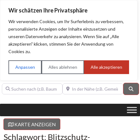
Wir schätzen Ihre Privatsphäre
Wir verwenden Cookies, um Ihr Surferlebnis zu verbessern,
personalisierte Anzeigen oder Inhalte einzusetzen und
unseren Datenverkehr zu analysieren. Wenn Sie auf „Alle
BAUHERRENHILFE.org
Qualitätssiegel!
akzeptieren" klicken, stimmen Sie der Anwendung von
Cookies zu.
Sie finden hier nur Qualitätsbetriebe, die mit dem DIAMANT,
PLATIN, GOLD, SILBER, ANWÄRTER "Bauherrenhilfe.org-
Anpassen
Alles ablehnen
Alle akzeptieren
Qualitätssiegel" ausgezeichnet sind.
Suchen nach (z.B. Baumeister oder Dachdecker)
In der Nähe (z.B. Gemeinde Baden)
Su
KARTE ANZEIGEN
Schlagwort: Blitzschutz-