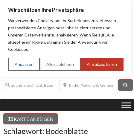
Wir schätzen Ihre Privatsphäre
Wir verwenden Cookies, um Ihr Surferlebnis zu verbessern,
personalisierte Anzeigen oder Inhalte einzusetzen und
unseren Datenverkehr zu analysieren. Wenn Sie auf „Alle
BAUHERRENHILFE.org
Qualitätssiegel!
akzeptieren" klicken, stimmen Sie der Anwendung von
Cookies zu.
Sie finden hier nur Qualitätsbetriebe, die mit dem DIAMANT,
PLATIN, GOLD, SILBER, ANWÄRTER "Bauherrenhilfe.org-
Anpassen
Alles ablehnen
Alle akzeptieren
Qualitätssiegel" ausgezeichnet sind.
Suchen nach (z.B. Baumeister oder Dachdecker)
In der Nähe (z.B. Gemeinde Baden)
Su
KARTE ANZEIGEN
Schlagwort: Bodenblatte