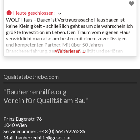
Heute geschlossen
:
WOLF Haus – Bauen ist Vertrauenssache Hausbauen ist
keine Kleinigkeit – schließlich geht es um die wahrscheinlich
größte Investition im Leben. Den Traum vom eigenen Haus
verwirklicht man also am besten mit einem zuverlässigen
und kompetenten Partner. Mit über 50 Jahren
Branchenerfahrung, zertifizierter Qualität und seriösen
Weiterlesen …
Zahlungsmodalitäten bietet WOLF Haus das solide
Fundament für die Verwirklichung des Traums vom eigenen
Qualitätsbetriebe.com
“Bauherrenhilfe.org
Verein für Qualität am Bau”
Prinz Eugenstr. 76
1040 Wien
Servicenummer: +43 (0) 664/9226236
Mail: bauherrenhilfe@gesetz.at