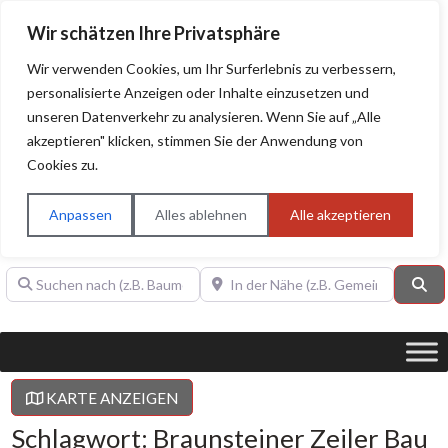
Wir schätzen Ihre Privatsphäre
Wir verwenden Cookies, um Ihr Surferlebnis zu verbessern,
personalisierte Anzeigen oder Inhalte einzusetzen und
unseren Datenverkehr zu analysieren. Wenn Sie auf „Alle
BAUHERRENHILFE.org
Qualitätssiegel!
akzeptieren" klicken, stimmen Sie der Anwendung von
Cookies zu.
Sie finden hier nur Qualitätsbetriebe, die mit dem DIAMANT,
PLATIN, GOLD, SILBER, ANWÄRTER "Bauherrenhilfe.org-
Anpassen
Alles ablehnen
Alle akzeptieren
Qualitätssiegel" ausgezeichnet sind.
Suchen nach (z.B. Baumeister oder Dachdecker)
In der Nähe (z.B. Gemeinde Baden)
Su
KARTE ANZEIGEN
Schlagwort: Braunsteiner Zeiler Bau