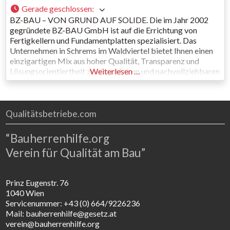
Gerade geschlossen
:
BZ-BAU – VON GRUND AUF SOLIDE. Die im Jahr 2002
gegründete BZ-BAU GmbH ist auf die Errichtung von
Fertigkellern und Fundamentplatten spezialisiert. Das
Unternehmen in Schrems im Waldviertel bietet Ihnen einen
einzigartigen Mix aus hoher Qualität, Transparenz und
Lösungsorientiertheit zu einem fairen und nachvollziehbaren
Weiterlesen …
Preis. Möglich ist das durch die hochqualifizierten und
laufend geschulten Mitarbeiter*innen, von denen das
Unternehmen mittlerweile
Qualitätsbetriebe.com
“Bauherrenhilfe.org
Verein für Qualität am Bau”
Prinz Eugenstr. 76
1040 Wien
Servicenummer: +43 (0) 664/9226236
Mail: bauherrenhilfe@gesetz.at
verein@bauherrenhilfe.org