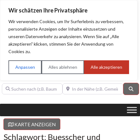
Wir schätzen Ihre Privatsphäre
Wir verwenden Cookies, um Ihr Surferlebnis zu verbessern,
personalisierte Anzeigen oder Inhalte einzusetzen und
unseren Datenverkehr zu analysieren. Wenn Sie auf „Alle
BAUHERRENHILFE.org
Qualitätssiegel!
akzeptieren" klicken, stimmen Sie der Anwendung von
Cookies zu.
Sie finden hier nur Qualitätsbetriebe, die mit dem DIAMANT,
PLATIN, GOLD, SILBER, ANWÄRTER "Bauherrenhilfe.org-
Anpassen
Alles ablehnen
Alle akzeptieren
Qualitätssiegel" ausgezeichnet sind.
Suchen nach (z.B. Baumeister oder Dachdecker)
In der Nähe (z.B. Gemeinde Baden)
Su
KARTE ANZEIGEN
Schlagwort: Buesscher und