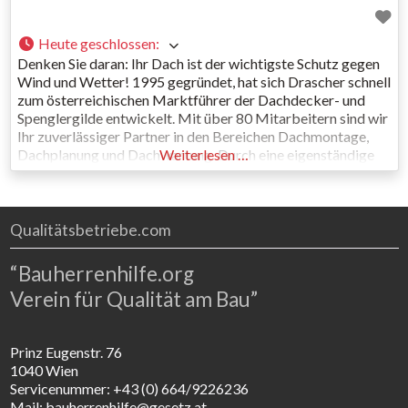
Heute geschlossen
:
Denken Sie daran: Ihr Dach ist der wichtigste Schutz gegen
Wind und Wetter! 1995 gegründet, hat sich Drascher schnell
zum österreichischen Marktführer der Dachdecker- und
Spenglergilde entwickelt. Mit über 80 Mitarbeitern sind wir
Ihr zuverlässiger Partner in den Bereichen Dachmontage,
Dachplanung und Dachwartung. Durch eine eigenständige
Weiterlesen …
und zentrale Organisation aller Projekte können wir die
Ausführung der Arbeiten entsprechend unseren hohen
Qualitätsbetriebe.com
“Bauherrenhilfe.org
Verein für Qualität am Bau”
Prinz Eugenstr. 76
1040 Wien
Servicenummer: +43 (0) 664/9226236
Mail: bauherrenhilfe@gesetz.at