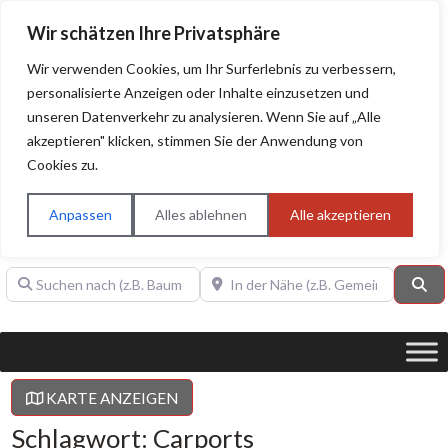
Wir schätzen Ihre Privatsphäre
Wir verwenden Cookies, um Ihr Surferlebnis zu verbessern,
personalisierte Anzeigen oder Inhalte einzusetzen und
unseren Datenverkehr zu analysieren. Wenn Sie auf „Alle
BAUHERRENHILFE.org
Qualitätssiegel!
akzeptieren" klicken, stimmen Sie der Anwendung von
Cookies zu.
Sie finden hier nur Qualitätsbetriebe, die mit dem DIAMANT,
PLATIN, GOLD, SILBER, ANWÄRTER "Bauherrenhilfe.org-
Anpassen
Alles ablehnen
Alle akzeptieren
Qualitätssiegel" ausgezeichnet sind.
Suchen nach (z.B. Baumeister oder Dachdecker)
In der Nähe (z.B. Gemeinde Baden)
Su
KARTE ANZEIGEN
Schlagwort: Carports