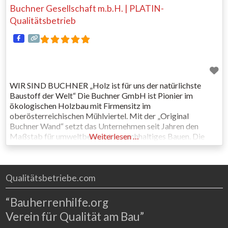
Buchner Gesellschaft m.b.H. | PLATIN-
Qualitätsbetrieb
WIR SIND BUCHNER „Holz ist für uns der natürlichste
Baustoff der Welt“ Die Buchner GmbH ist Pionier im
ökologischen Holzbau mit Firmensitz im
oberösterreichischen Mühlviertel. Mit der „Original
Buchner Wand“ setzt das Unternehmen seit Jahren den
Maßstab für umweltbewusstes, nachhaltiges Bauen. Die
Weiterlesen …
Buchner Ökofassade ist im Bereich der Althaussanierung
vorbildlich und Verwendung von natürlichen Dämmstoffen
Standard. Auf Plastikfolien und Styropor
Qualitätsbetriebe.com
“Bauherrenhilfe.org
Verein für Qualität am Bau”