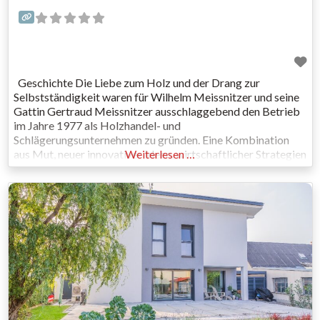
Geschichte Die Liebe zum Holz und der Drang zur
Selbstständigkeit waren für Wilhelm Meissnitzer und seine
Gattin Gertraud Meissnitzer ausschlaggebend den Betrieb
im Jahre 1977 als Holzhandel- und
Schlägerungsunternehmen zu gründen. Eine Kombination
aus Mut, neuer innovativer Ideen, wirtschaftlicher Strategien
Weiterlesen …
sowie engagierter Mitarbeiter führten uns zu einer
besonders dynamischen Firmengeschichte. Holzhandel Hier
beginnt unsere Verarbeitungskette „Vom Wald bis zum
fertigen Haus.“ Verschiedene Holzbringungsanlagen