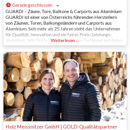
Gerade geschlossen
:
GUARDI – Zäune, Tore, Balkone & Carports aus Aluminium
GUARDI ist einer von Österreichs führenden Herstellern
von Zäunen, Toren, Balkongeländern und Carports aus
Aluminium. Seit mehr als 25 Jahren steht das Unternehmen
für Qualität, Innovation und ein faires Preis-Leistungs-
Verhältnis. Mit Sitz in Wien und eigener Fertigung entstehen
Weiterlesen …
Produkte, die langlebig, pflegeleicht und gleichzeitig ein
echter Blickfang sind. Ihre Vorteile mit
Holz Meissnitzer GmbH | GOLD-Qualitätspartner