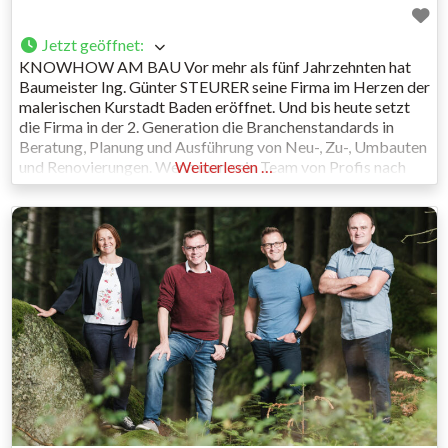
Jetzt geöffnet
:
KNOWHOW AM BAU Vor mehr als fünf Jahrzehnten hat
Baumeister Ing. Günter STEURER seine Firma im Herzen der
malerischen Kurstadt Baden eröffnet. Und bis heute setzt
die Firma in der 2. Generation die Branchenstandards in
Beratung, Planung und Ausführung von Neu-, Zu-, Umbauten
und Renovierungen. Wenn man sein Team von Profis nach
Weiterlesen …
ihren Spezialgebieten fragt, so lautet die Antwort:
Revitalisierung