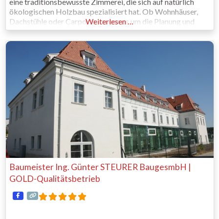
eine traditionsbewusste Zimmerei, die sich auf natürlich
ökologischen Holzbau spezialisiert hat. Ob Wohnhäuser,
Dachstühle oder Carports – wenn es um die Planung und
Weiterlesen …
Errichtung von Objekten geht, ist es unser vordergründiges
Ziel, einen gesunden und nachhaltigen Wohn-, Arbeits-, und
Lebensraum zu schaffen. Wir verbinden Tradition mit
Baumeister Ing. Günter STEURER BaugesmbH |
GOLD-Qualitätsbetrieb