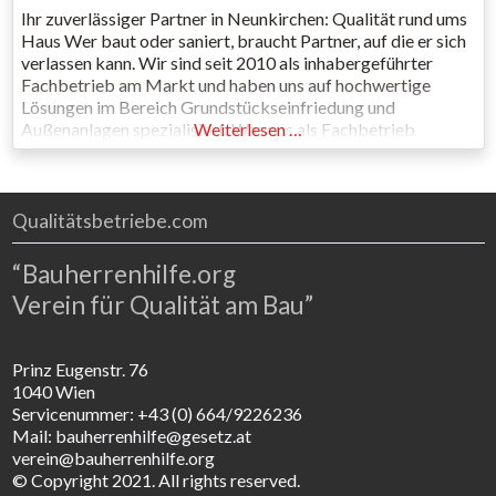
Ihr zuverlässiger Partner in Neunkirchen: Qualität rund ums
Haus Wer baut oder saniert, braucht Partner, auf die er sich
verlassen kann. Wir sind seit 2010 als inhabergeführter
Fachbetrieb am Markt und haben uns auf hochwertige
Lösungen im Bereich Grundstückseinfriedung und
Außenanlagen spezialisiert. Was uns als Fachbetrieb
Weiterlesen …
auszeichnet: Beständigkeit: Seit 2017 ist unser Firmensitz
fest in Neunkirchen verwurzelt. Wir sind gekommen,
Qualitätsbetriebe.com
“Bauherrenhilfe.org
Verein für Qualität am Bau”
Prinz Eugenstr. 76
1040 Wien
Servicenummer: +43 (0) 664/9226236
Mail: bauherrenhilfe@gesetz.at
verein@bauherrenhilfe.org
© Copyright 2021. All rights reserved.