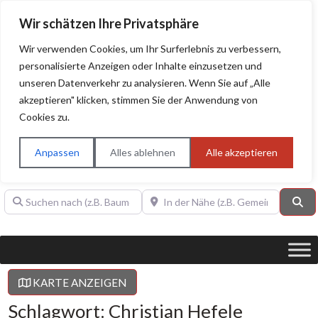
Wir schätzen Ihre Privatsphäre
Wir verwenden Cookies, um Ihr Surferlebnis zu verbessern,
personalisierte Anzeigen oder Inhalte einzusetzen und
unseren Datenverkehr zu analysieren. Wenn Sie auf „Alle
BAUHERRENHILFE.org
Qualitätssiegel!
akzeptieren" klicken, stimmen Sie der Anwendung von
Cookies zu.
Sie finden hier nur Qualitätsbetriebe, die mit dem DIAMANT,
PLATIN, GOLD, SILBER, ANWÄRTER "Bauherrenhilfe.org-
Anpassen
Alles ablehnen
Alle akzeptieren
Qualitätssiegel" ausgezeichnet sind.
Suchen nach (z.B. Baumeister oder Dachdecker)
In der Nähe (z.B. Gemeinde Baden)
Su
KARTE ANZEIGEN
Schlagwort: Christian Hefele