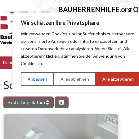
BAUHERRENHILFE.org
Qu
Sie finden hier nur Qualitätsbetri
Wir schätzen Ihre Privatsphäre
Wir verwenden Cookies, um Ihr Surferlebnis zu verbessern,
Suchen nach (z.B. Baumeister oder Dach
personalisierte Anzeigen oder Inhalte einzusetzen und
unseren Datenverkehr zu analysieren. Wenn Sie auf „Alle
akzeptieren" klicken, stimmen Sie der Anwendung von
Home
Bau & Handwerk
Dienstleister
Handel
Hers
Cookies zu.
Anpassen
Alles ablehnen
Alle akzeptieren
Schlagwort: Dachausstiege
Erstellungsdatum