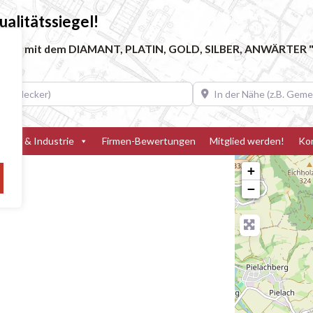
alitätssiegel!
ebe, die mit dem DIAMANT, PLATIN, GOLD, SILBER, ANWÄRTER "
decker)
In der Nähe (z.B. Gemeinde
teller & Industrie
Firmen-Bewertungen
Mitglied werden!
Ko
+
−