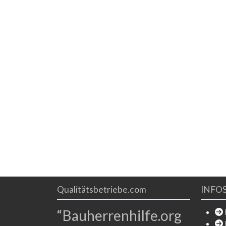
Optik als auch mit der Leistung: Hochwertige
Materialien, modernste Verglasungsarten und die
große werkseitige Vormontage von
Qualitätsbetriebe.com
INFO
“Bauherrenhilfe.org