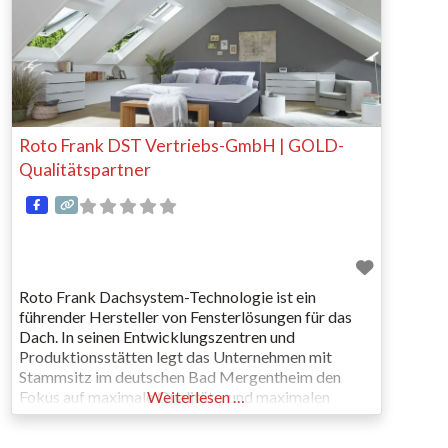
Roto Frank DST Vertriebs-GmbH | GOLD-
Qualitätspartner
Roto Frank Dachsystem-Technologie ist ein
führender Hersteller von Fensterlösungen für das
Dach. In seinen Entwicklungszentren und
Produktionsstätten legt das Unternehmen mit
Stammsitz im deutschen Bad Mergentheim den
Fokus auf maximale Qualität – und maximalen
Weiterlesen …
Kundennutzen. Deswegen überzeugen die
Dachfenster und Flachdachfenster sowohl mit der