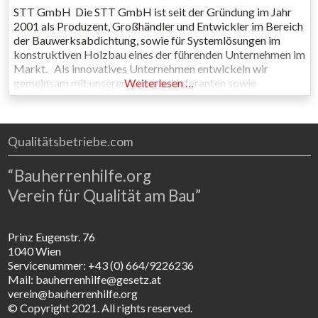
STT GmbH Die STT GmbH ist seit der Gründung im Jahr
2001 als Produzent, Großhändler und Entwickler im Bereich
der Bauwerksabdichtung, sowie für Systemlösungen im
konstruktiven Holzbau eines der führenden Unternehmen im
Markt. Als innovatives Unternehmen entwickeln wir
gemeinsam mit unseren Kunden, Lieferanten sowie
Weiterlesen …
anerkannten Prüfinstitutionen Systemlösungen für die
Gebäudehülle mit hohem Nutzwert, nachhaltiger
Funktionalität und Qualität. Europaweit werden
Qualitätsbetriebe.com
“Bauherrenhilfe.org
Verein für Qualität am Bau”
Prinz Eugenstr. 76
1040 Wien
Servicenummer: +43 (0) 664/9226236
Mail: bauherrenhilfe@gesetz.at
verein@bauherrenhilfe.org
© Copyright 2021. All rights reserved.