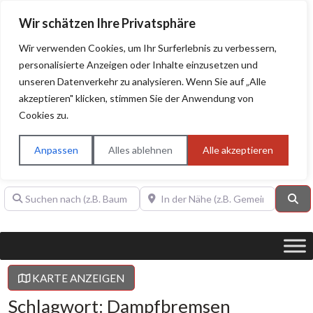
Wir schätzen Ihre Privatsphäre
Wir verwenden Cookies, um Ihr Surferlebnis zu verbessern,
personalisierte Anzeigen oder Inhalte einzusetzen und
unseren Datenverkehr zu analysieren. Wenn Sie auf „Alle
BAUHERRENHILFE.org
Qualitätssiegel!
akzeptieren" klicken, stimmen Sie der Anwendung von
Cookies zu.
Sie finden hier nur Qualitätsbetriebe, die mit dem DIAMANT,
PLATIN, GOLD, SILBER, ANWÄRTER "Bauherrenhilfe.org-
Anpassen
Alles ablehnen
Alle akzeptieren
Qualitätssiegel" ausgezeichnet sind.
Suchen nach (z.B. Baumeister oder Dachdecker)
In der Nähe (z.B. Gemeinde Baden)
Su
KARTE ANZEIGEN
Schlagwort: Dampfbremsen