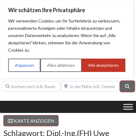
Wir schätzen Ihre Privatsphäre
Wir verwenden Cookies, um Ihr Surferlebnis zu verbessern,
personalisierte Anzeigen oder Inhalte einzusetzen und
unseren Datenverkehr zu analysieren. Wenn Sie auf „Alle
BAUHERRENHILFE.org
Qualitätssiegel!
akzeptieren" klicken, stimmen Sie der Anwendung von
Cookies zu.
Sie finden hier nur Qualitätsbetriebe, die mit dem DIAMANT,
PLATIN, GOLD, SILBER, ANWÄRTER "Bauherrenhilfe.org-
Anpassen
Alles ablehnen
Alle akzeptieren
Qualitätssiegel" ausgezeichnet sind.
Suchen nach (z.B. Baumeister oder Dachdecker)
In der Nähe (z.B. Gemeinde Baden)
Su
KARTE ANZEIGEN
Schlagwort: Dipl.-Ing.(FH) Uwe