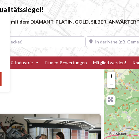
alitätssiegel!
ebe, die mit dem DIAMANT, PLATIN, GOLD, SILBER, ANWÄRTER "
decker)
In der Nähe (z.B. Gemeinde
teller & Industrie
Firmen-Bewertungen
Mitglied werden!
Ko
+
−