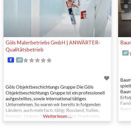
Göls Malerbetriebs GmbH | ANWÄRTER-
Baum
Qualitätsbetrieb
Baumi
spiel
Göls Objektbeschichtungs Gruppe Die Göls
Baumi
Objektbeschichtungs Gruppe ist ein professionell
Erfol
aufgestelltes, sowie international tätiges
Famil
Unternehmen. So waren wir bereits in folgenden
Regio
Ländern, auch mehrfach, tätig: Russland, Italien,
Teile
Schweiz, Ungarn, Spanien, Slowakei, Frankreich,
Weiterlesen …
in 24
Deutschland … Unsere hohe Eigenkapitalquote
inter
garantiert Ihnen, in uns einen starken Partner zu