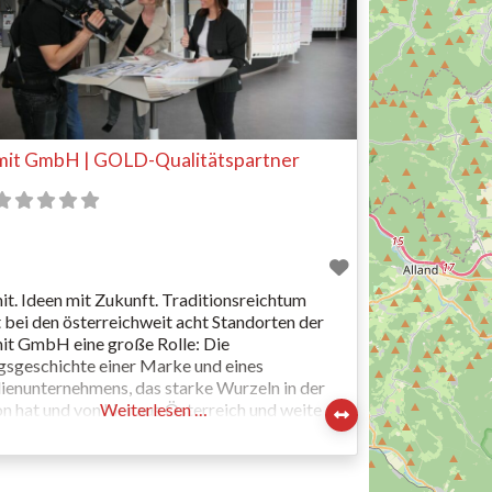
it GmbH | GOLD-Qualitätspartner
t. Ideen mit Zukunft. Traditionsreichtum
t bei den österreichweit acht Standorten der
t GmbH eine große Rolle: Die
gsgeschichte einer Marke und eines
ienunternehmens, das starke Wurzeln in der
n hat und von hier aus Österreich und weite
Weiterlesen …
 Europas erobert, geht weiter. Baumit ist heute
 Ländern vertreten: Dabei ist diese
nationale Präsenz innerhalb der letzten 30