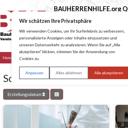
BAUHERRENHILFE.org
Qu
Sie finden hier nur Qualitätsbetri
Wir schätzen Ihre Privatsphäre
Wir verwenden Cookies, um Ihr Surferlebnis zu verbessern,
Suchen nach (z.B. Baumeister oder Dach
personalisierte Anzeigen oder Inhalte einzusetzen und
unseren Datenverkehr zu analysieren. Wenn Sie auf „Alle
akzeptieren" klicken, stimmen Sie der Anwendung von
Home
Bau & Handwerk
Dienstleister
Handel
Hers
Cookies zu.
Anpassen
Alles ablehnen
Alle akzeptieren
Schlagwort: Farbberatung
Erstellungsdatum