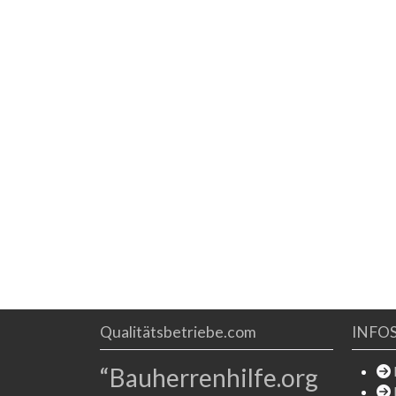
Jahre
haben. Selbstverständlich sind auch alle Bereiche
unseres Unternehmens nach ÖNORM ISO 9001
zertifiziert. Wofür
Qualitätsbetriebe.com
INFO
“Bauherrenhilfe.org