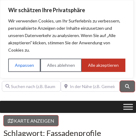
Wir schätzen Ihre Privatsphäre
Wir verwenden Cookies, um Ihr Surferlebnis zu verbessern,
personalisierte Anzeigen oder Inhalte einzusetzen und
unseren Datenverkehr zu analysieren. Wenn Sie auf „Alle
BAUHERRENHILFE.org
Qualitätssiegel!
akzeptieren" klicken, stimmen Sie der Anwendung von
Cookies zu.
Sie finden hier nur Qualitätsbetriebe, die mit dem DIAMANT,
PLATIN, GOLD, SILBER, ANWÄRTER "Bauherrenhilfe.org-
Anpassen
Alles ablehnen
Alle akzeptieren
Qualitätssiegel" ausgezeichnet sind.
Suchen nach (z.B. Baumeister oder Dachdecker)
In der Nähe (z.B. Gemeinde Baden)
Su
KARTE ANZEIGEN
Schlagwort: Fassadenprofile