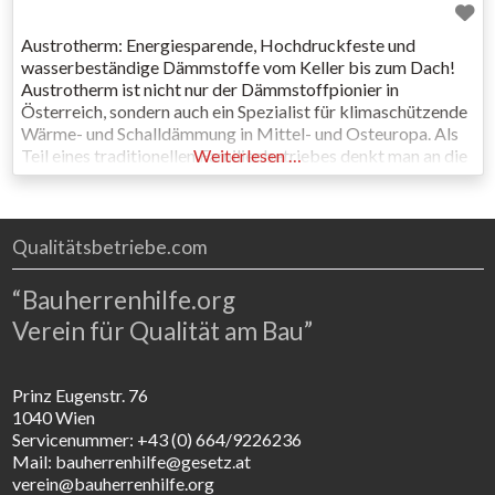
Austrotherm: Energiesparende, Hochdruckfeste und
wasserbeständige Dämmstoffe vom Keller bis zum Dach!
Austrotherm ist nicht nur der Dämmstoffpionier in
Österreich, sondern auch ein Spezialist für klimaschützende
Wärme- und Schalldämmung in Mittel- und Osteuropa. Als
Teil eines traditionellen Familienbetriebes denkt man an die
Weiterlesen …
nächste Generation – und setzt seit Jahren starke Zeichen
für den Klimaschutz: mit langlebigen, recycelbaren
Dämmstoffen, die die
Qualitätsbetriebe.com
“Bauherrenhilfe.org
Verein für Qualität am Bau”
Prinz Eugenstr. 76
1040 Wien
Servicenummer: +43 (0) 664/9226236
Mail: bauherrenhilfe@gesetz.at
verein@bauherrenhilfe.org