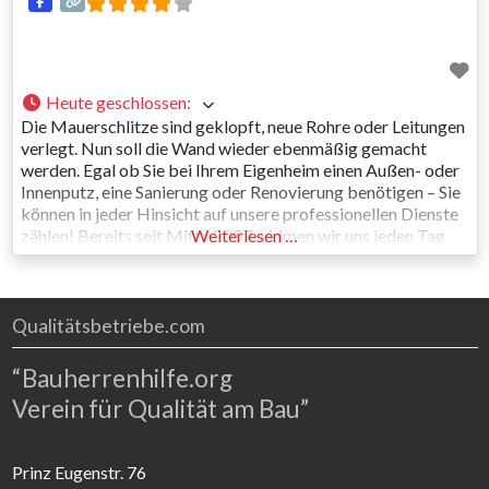
Heute geschlossen
:
Die Mauerschlitze sind geklopft, neue Rohre oder Leitungen
verlegt. Nun soll die Wand wieder ebenmäßig gemacht
werden. Egal ob Sie bei Ihrem Eigenheim einen Außen- oder
Innenputz, eine Sanierung oder Renovierung benötigen – Sie
können in jeder Hinsicht auf unsere professionellen Dienste
zählen! Bereits seit Mitte 2007 widmen wir uns jeden Tag
Weiterlesen …
aufs Neue den Oberflächen von Einfamilienhäusern und
privaten
Qualitätsbetriebe.com
“Bauherrenhilfe.org
Verein für Qualität am Bau”
Prinz Eugenstr. 76