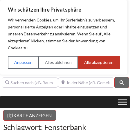
Wir schätzen Ihre Privatsphäre
Wir verwenden Cookies, um Ihr Surferlebnis zu verbessern,
personalisierte Anzeigen oder Inhalte einzusetzen und
unseren Datenverkehr zu analysieren. Wenn Sie auf „Alle
BAUHERRENHILFE.org
Qualitätssiegel!
akzeptieren" klicken, stimmen Sie der Anwendung von
Cookies zu.
Sie finden hier nur Qualitätsbetriebe, die mit dem DIAMANT,
PLATIN, GOLD, SILBER, ANWÄRTER "Bauherrenhilfe.org-
Anpassen
Alles ablehnen
Alle akzeptieren
Qualitätssiegel" ausgezeichnet sind.
Suchen nach (z.B. Baumeister oder Dachdecker)
In der Nähe (z.B. Gemeinde Baden)
Su
KARTE ANZEIGEN
Schlagwort: Fensterbank