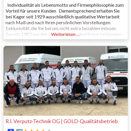
Individualität als Lebensmotto und Firmenphilosophie zum
Vorteil für unsere Kunden Dementsprechend erhalten Sie
bei Kager seit 1929 ausschließlich qualitative Wertarbeit
nach Maß und nach Ihren persönlichen Vorstellungen.
Exklusivität, die Sie bei uns nicht extra bezahlen müssen.
Bereits 1983 wurden unsere außerordentlichen Leistungen
Weiterlesen …
mit dem Austria-Gütezeichen gewürdigt und seitdem
jährlich kontrolliert und erneuert. Qualifizierte Fachkräfte
arbeiten mit Kompetenz,
R.I. Verputz-Technik OG | GOLD-Qualitätsbetrieb