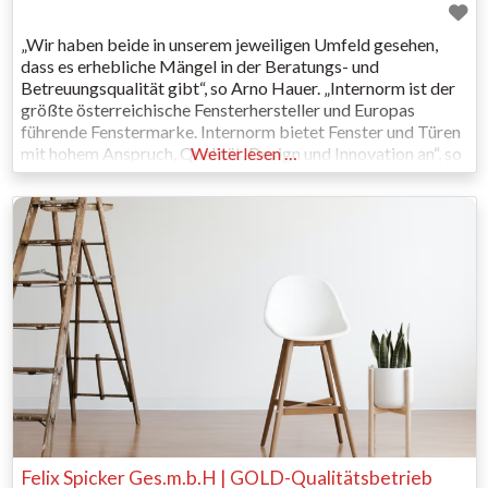
„Wir haben beide in unserem jeweiligen Umfeld gesehen,
dass es erhebliche Mängel in der Beratungs- und
Betreuungsqualität gibt“, so Arno Hauer. „Internorm ist der
größte österreichische Fensterhersteller und Europas
führende Fenstermarke. Internorm bietet Fenster und Türen
mit hohem Anspruch, Qualität, Design und Innovation an“, so
Weiterlesen …
sein Partner Breimaier, „wir wollen als Fachhändler Beratung
und Betreuung optimieren.“ Dazu gehört intensive
Kundenberatung, exakte
Felix Spicker Ges.m.b.H | GOLD-Qualitätsbetrieb