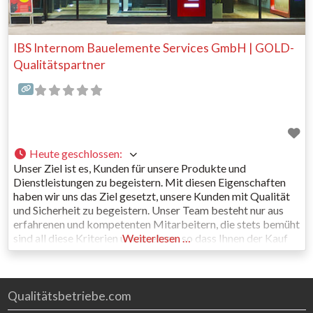
IBS Internom Bauelemente Services GmbH | GOLD-
Qualitätspartner
Heute geschlossen
:
Unser Ziel ist es, Kunden für unsere Produkte und
Dienstleistungen zu begeistern. Mit diesen Eigenschaften
haben wir uns das Ziel gesetzt, unsere Kunden mit Qualität
und Sicherheit zu begeistern. Unser Team besteht nur aus
erfahrenen und kompetenten Mitarbeitern, die stets bemüht
sind all diese Kriterien umzusetzen, so dass Ihnen der Kauf
Weiterlesen …
unserer Fenster, Haustüren und Zubehör Freude bereitet.
Wir bieten
Qualitätsbetriebe.com