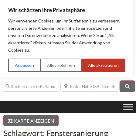
Wir schätzen Ihre Privatsphäre
Wir verwenden Cookies, um Ihr Surferlebnis zu verbessern,
personalisierte Anzeigen oder Inhalte einzusetzen und
unseren Datenverkehr zu analysieren. Wenn Sie auf „Alle
BAUHERRENHILFE.org
Qualitätssiegel!
akzeptieren" klicken, stimmen Sie der Anwendung von
Cookies zu.
Sie finden hier nur Qualitätsbetriebe, die mit dem DIAMANT,
PLATIN, GOLD, SILBER, ANWÄRTER "Bauherrenhilfe.org-
Anpassen
Alles ablehnen
Alle akzeptieren
Qualitätssiegel" ausgezeichnet sind.
Suchen nach (z.B. Baumeister oder Dachdecker)
In der Nähe (z.B. Gemeinde Baden)
Su
KARTE ANZEIGEN
Schlagwort: Fenstersanierung