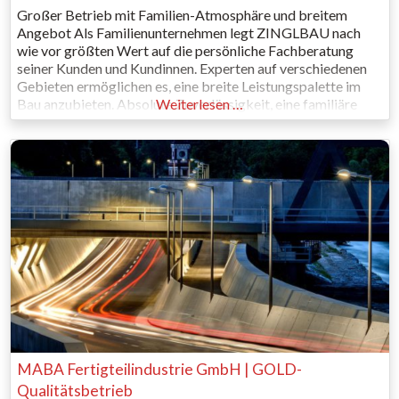
Großer Betrieb mit Familien-Atmosphäre und breitem
Angebot Als Familienunternehmen legt ZINGLBAU nach
wie vor größten Wert auf die persönliche Fachberatung
seiner Kunden und Kundinnen. Experten auf verschiedenen
Gebieten ermöglichen es, eine breite Leistungspalette im
Bau anzubieten. Absolute Zuverlässigkeit, eine familiäre
Weiterlesen …
Betriebs-Atmosphäre und Hands-on-Mentalität sind
weitere Eckpfeiler der Firmenphilosophie. Seit der Gründung
im Jahr 1994 steht die Firma ZINGLBAU daher für
MABA Fertigteilindustrie GmbH | GOLD-
Qualitätsbetrieb