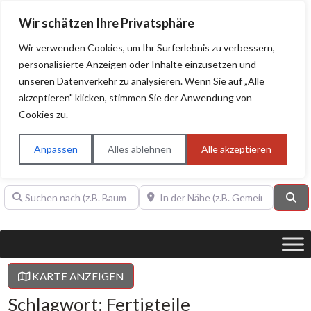
Wir schätzen Ihre Privatsphäre
Wir verwenden Cookies, um Ihr Surferlebnis zu verbessern,
personalisierte Anzeigen oder Inhalte einzusetzen und
unseren Datenverkehr zu analysieren. Wenn Sie auf „Alle
BAUHERRENHILFE.org
Qualitätssiegel!
akzeptieren" klicken, stimmen Sie der Anwendung von
Cookies zu.
Sie finden hier nur Qualitätsbetriebe, die mit dem DIAMANT,
PLATIN, GOLD, SILBER, ANWÄRTER "Bauherrenhilfe.org-
Anpassen
Alles ablehnen
Alle akzeptieren
Qualitätssiegel" ausgezeichnet sind.
Suchen nach (z.B. Baumeister oder Dachdecker)
In der Nähe (z.B. Gemeinde Baden)
Su
KARTE ANZEIGEN
Schlagwort: Fertigteile