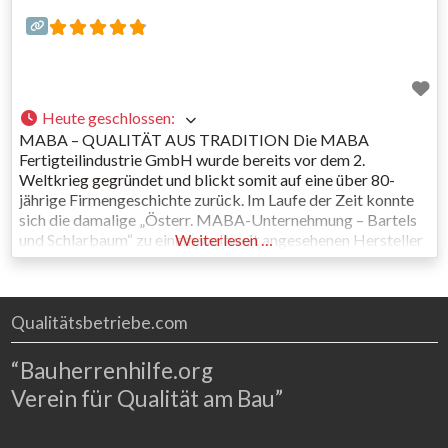
Heute geschlossen
:
MABA – QUALITÄT AUS TRADITION Die MABA
Fertigteilindustrie GmbH wurde bereits vor dem 2.
Weltkrieg gegründet und blickt somit auf eine über 80-
jährige Firmengeschichte zurück. Im Laufe der Zeit konnte
sich die damalige „Österr. MABA-Unternehmung – Bartels
und Schlarbaum“ zu einem weltweit angesehenen Hersteller
Weiterlesen …
von Systemfertigteilen entwickeln. Noch heute erzeugt das
Unternehmen auf Basis praxiserprobter Erfahrung
ausgezeichnete Qualität in einer
Qualitätsbetriebe.com
“Bauherrenhilfe.org
Verein für Qualität am Bau”