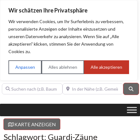
Wir schätzen Ihre Privatsphäre
Wir verwenden Cookies, um Ihr Surferlebnis zu verbessern,
personalisierte Anzeigen oder Inhalte einzusetzen und
unseren Datenverkehr zu analysieren. Wenn Sie auf „Alle
BAUHERRENHILFE.org
Qualitätssiegel!
akzeptieren" klicken, stimmen Sie der Anwendung von
Cookies zu.
Sie finden hier nur Qualitätsbetriebe, die mit dem DIAMANT,
PLATIN, GOLD, SILBER, ANWÄRTER "Bauherrenhilfe.org-
Anpassen
Alles ablehnen
Alle akzeptieren
Qualitätssiegel" ausgezeichnet sind.
Suchen nach (z.B. Baumeister oder Dachdecker)
In der Nähe (z.B. Gemeinde Baden)
Su
KARTE ANZEIGEN
Schlagwort: Guardi-Zäune