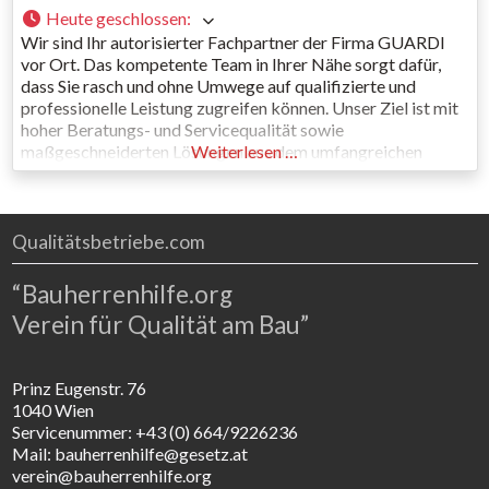
Heute geschlossen
:
Wir sind Ihr autorisierter Fachpartner der Firma GUARDI
vor Ort. Das kompetente Team in Ihrer Nähe sorgt dafür,
dass Sie rasch und ohne Umwege auf qualifizierte und
professionelle Leistung zugreifen können. Unser Ziel ist mit
hoher Beratungs- und Servicequalität sowie
maßgeschneiderten Lösungen aus dem umfangreichen
Weiterlesen …
Produktprogramm für Ihre Zufriedenheit zu sorgen. Als
österreichs namhafter Komplettanbieter von Zäunen,
Balkongeländern, Toren und
Qualitätsbetriebe.com
“Bauherrenhilfe.org
Verein für Qualität am Bau”
Prinz Eugenstr. 76
1040 Wien
Servicenummer: +43 (0) 664/9226236
Mail: bauherrenhilfe@gesetz.at
verein@bauherrenhilfe.org