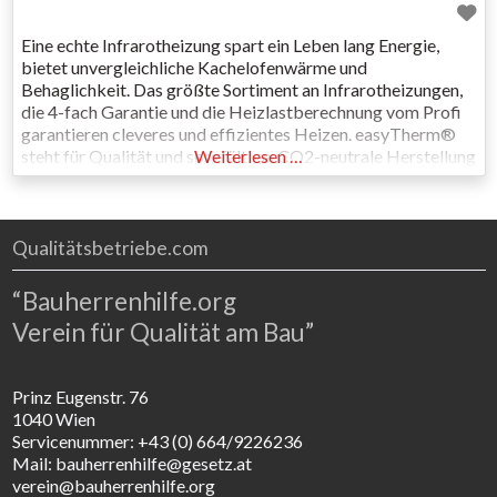
Eine echte Infrarotheizung spart ein Leben lang Energie,
bietet unvergleichliche Kachelofenwärme und
Behaglichkeit. Das größte Sortiment an Infrarotheizungen,
die 4-fach Garantie und die Heizlastberechnung vom Profi
garantieren cleveres und effizientes Heizen. easyTherm®
steht für Qualität und sorgfältige, CO2-neutrale Herstellung
Weiterlesen …
in Österreich. Mit langlebigen und effizienten Heizsystemen
gestalten wir eine nachhaltige Zukunft. Was uns von
anderen unterscheidet: Korpus aus Siliziumoxid –
Qualitätsbetriebe.com
“Bauherrenhilfe.org
Verein für Qualität am Bau”
Prinz Eugenstr. 76
1040 Wien
Servicenummer: +43 (0) 664/9226236
Mail: bauherrenhilfe@gesetz.at
verein@bauherrenhilfe.org