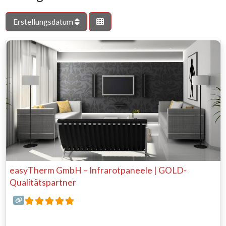
Erstellungsdatum
easyTherm GmbH – Infrarotpaneele | GOLD-
Qualitätspartner