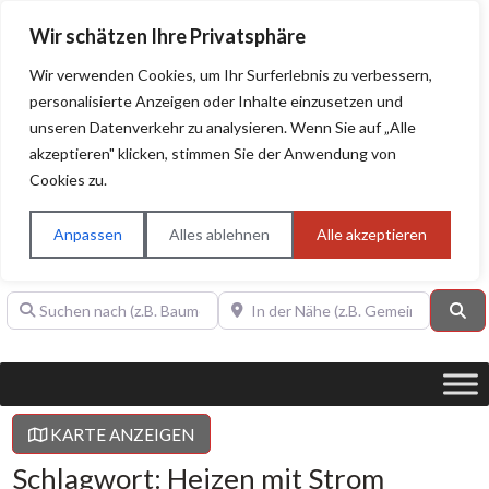
Wir schätzen Ihre Privatsphäre
Wir verwenden Cookies, um Ihr Surferlebnis zu verbessern,
personalisierte Anzeigen oder Inhalte einzusetzen und
unseren Datenverkehr zu analysieren. Wenn Sie auf „Alle
BAUHERRENHILFE.org
Qualitätssiegel!
akzeptieren" klicken, stimmen Sie der Anwendung von
Cookies zu.
Sie finden hier nur Qualitätsbetriebe, die mit dem DIAMANT,
PLATIN, GOLD, SILBER, ANWÄRTER "Bauherrenhilfe.org-
Anpassen
Alles ablehnen
Alle akzeptieren
Qualitätssiegel" ausgezeichnet sind.
Suchen nach (z.B. Baumeister oder Dachdecker)
In der Nähe (z.B. Gemeinde Baden)
Su
KARTE ANZEIGEN
Schlagwort: Heizen mit Strom