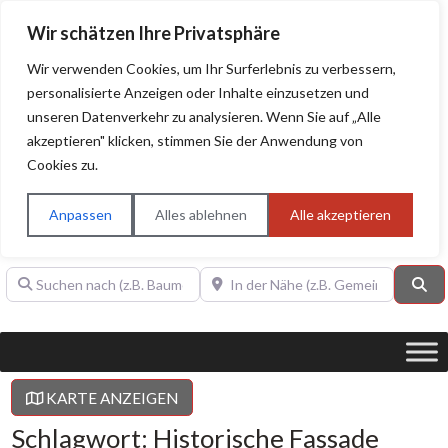
Wir schätzen Ihre Privatsphäre
Wir verwenden Cookies, um Ihr Surferlebnis zu verbessern,
personalisierte Anzeigen oder Inhalte einzusetzen und
unseren Datenverkehr zu analysieren. Wenn Sie auf „Alle
BAUHERRENHILFE.org
Qualitätssiegel!
akzeptieren" klicken, stimmen Sie der Anwendung von
Cookies zu.
Sie finden hier nur Qualitätsbetriebe, die mit dem DIAMANT,
PLATIN, GOLD, SILBER, ANWÄRTER "Bauherrenhilfe.org-
Anpassen
Alles ablehnen
Alle akzeptieren
Qualitätssiegel" ausgezeichnet sind.
Suchen nach (z.B. Baumeister oder Dachdecker)
In der Nähe (z.B. Gemeinde Baden)
Su
KARTE ANZEIGEN
Schlagwort: Historische Fassade