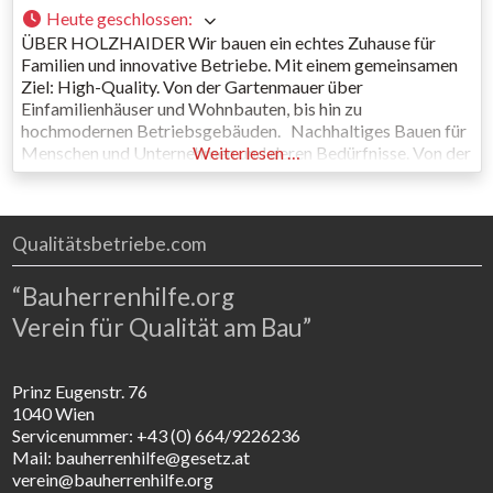
Heute geschlossen
:
ÜBER HOLZHAIDER Wir bauen ein echtes Zuhause für
Familien und innovative Betriebe. Mit einem gemeinsamen
Ziel: High-Quality. Von der Gartenmauer über
Einfamilienhäuser und Wohnbauten, bis hin zu
hochmodernen Betriebsgebäuden. Nachhaltiges Bauen für
Menschen und Unternehmen und deren Bedürfnisse. Von der
Weiterlesen …
Budgetierung bis zur Individualplanung und Umsetzung –
Handschlagqualität und Ehrlichkeit stehen bei unseren
Unternehmen im Vordergrund. Die Familie
Qualitätsbetriebe.com
“Bauherrenhilfe.org
Verein für Qualität am Bau”
Prinz Eugenstr. 76
1040 Wien
Servicenummer: +43 (0) 664/9226236
Mail: bauherrenhilfe@gesetz.at
verein@bauherrenhilfe.org