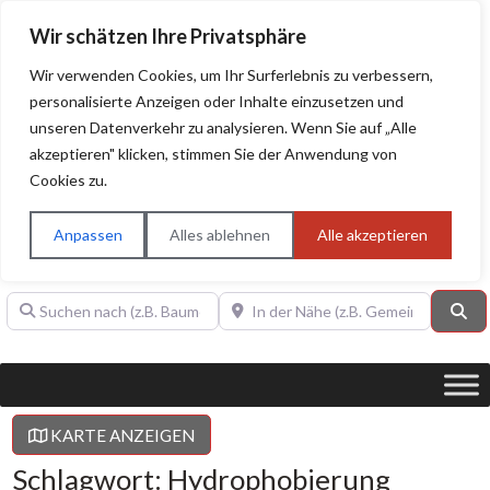
Wir schätzen Ihre Privatsphäre
Wir verwenden Cookies, um Ihr Surferlebnis zu verbessern,
personalisierte Anzeigen oder Inhalte einzusetzen und
unseren Datenverkehr zu analysieren. Wenn Sie auf „Alle
BAUHERRENHILFE.org
Qualitätssiegel!
akzeptieren" klicken, stimmen Sie der Anwendung von
Cookies zu.
Sie finden hier nur Qualitätsbetriebe, die mit dem DIAMANT,
PLATIN, GOLD, SILBER, ANWÄRTER "Bauherrenhilfe.org-
Anpassen
Alles ablehnen
Alle akzeptieren
Qualitätssiegel" ausgezeichnet sind.
Suchen nach (z.B. Baumeister oder Dachdecker)
In der Nähe (z.B. Gemeinde Baden)
Su
KARTE ANZEIGEN
Schlagwort: Hydrophobierung