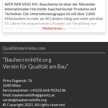
WER WIR SIND MC-Bauchemie ist einer der führenden
internationalen Hersteller bauchemischer Produkte und
Techniken. Die Unternehmensgruppe ist mit über 2.800
Mitarbeitern in mehr als 40 Ländern tätig und steht seit über
55 Jahren für wegweisende Lösungen zur Vergütung von
Beton sowie zum Schutz und zur Instandhaltung von
Weiterlesen …
Bauwerken. MC-Bauchemie ist ein Familienunternehmen,
das in dritter Generation geführt wird und seine
Qualitätsbetriebe.com
“Bauherrenhilfe.org
Verein für Qualität am Bau”
Prinz Eugenstr. 76
1040 Wien
Servicenummer: +43 (0) 664/9226236
Mail: bauherrenhilfe@gesetz.at
verein@bauherrenhilfe.org
© Copyright 2021. All rights reserved.