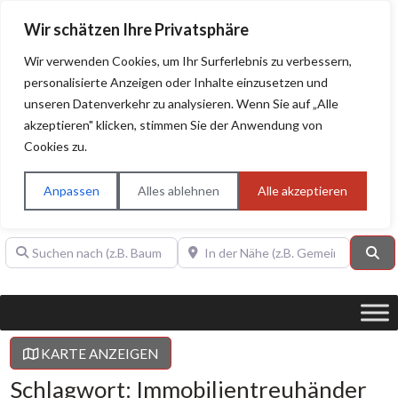
Wir schätzen Ihre Privatsphäre
Wir verwenden Cookies, um Ihr Surferlebnis zu verbessern,
personalisierte Anzeigen oder Inhalte einzusetzen und
unseren Datenverkehr zu analysieren. Wenn Sie auf „Alle
BAUHERRENHILFE.org
Qualitätssiegel!
akzeptieren" klicken, stimmen Sie der Anwendung von
Cookies zu.
Sie finden hier nur Qualitätsbetriebe, die mit dem DIAMANT,
PLATIN, GOLD, SILBER, ANWÄRTER "Bauherrenhilfe.org-
Anpassen
Alles ablehnen
Alle akzeptieren
Qualitätssiegel" ausgezeichnet sind.
Suchen nach (z.B. Baumeister oder Dachdecker)
In der Nähe (z.B. Gemeinde Baden)
Su
KARTE ANZEIGEN
Schlagwort: Immobilientreuhänder