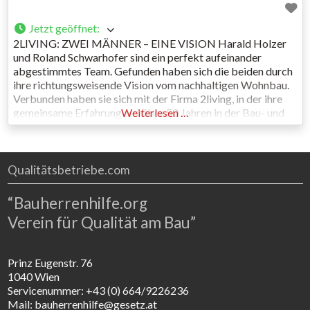
Jetzt geöffnet
:
2LIVING: ZWEI MÄNNER – EINE VISION Harald Holzer
und Roland Schwarhofer sind ein perfekt aufeinander
abgestimmtes Team. Gefunden haben sich die beiden durch
ihre richtungsweisende Vision vom nachhaltigen Wohnbau.
Verbunden haben sie sich mit der Firma 2living, in der ihre
gemeinsame Erfahrung aus über 50 Jahren in der Bau- und
Weiterlesen …
Immobilienbranche gebündelt ist. WIR BAUEN FÜR
GENERATIONEN Wir von 2living
Qualitätsbetriebe.com
“Bauherrenhilfe.org
Verein für Qualität am Bau”
Prinz Eugenstr. 76
1040 Wien
Servicenummer: +43 (0) 664/9226236
Mail: bauherrenhilfe@gesetz.at