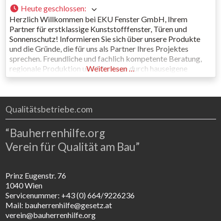
Heute geschlossen
:
Herzlich Willkommen bei EKU Fenster GmbH, Ihrem
Partner für erstklassige Kunststofffenster, Türen und
Sonnenschutz! Informieren Sie sich über unsere Produkte
und die Gründe, die für uns als Partner Ihres Projektes
sprechen. Freundliche und fachlich kompetente Beratung,
regionale Produktion und Montage durch hauseigene
Weiterlesen …
Mitarbeiter sind mehr, als viele andere bieten können. Direkt
vom Erzeuger bedeutet für Sie rasche Umsetzung zu
günstigen
Qualitätsbetriebe.com
“Bauherrenhilfe.org
Verein für Qualität am Bau”
Prinz Eugenstr. 76
1040 Wien
Servicenummer: +43 (0) 664/9226236
Mail: bauherrenhilfe@gesetz.at
verein@bauherrenhilfe.org