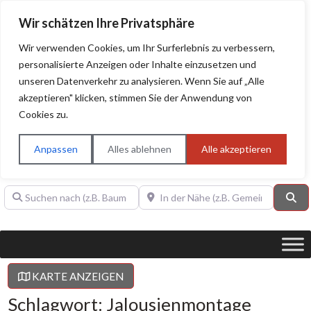
Wir schätzen Ihre Privatsphäre
Wir verwenden Cookies, um Ihr Surferlebnis zu verbessern,
personalisierte Anzeigen oder Inhalte einzusetzen und
unseren Datenverkehr zu analysieren. Wenn Sie auf „Alle
BAUHERRENHILFE.org
Qualitätssiegel!
akzeptieren" klicken, stimmen Sie der Anwendung von
Cookies zu.
Sie finden hier nur Qualitätsbetriebe, die mit dem DIAMANT,
PLATIN, GOLD, SILBER, ANWÄRTER "Bauherrenhilfe.org-
Anpassen
Alles ablehnen
Alle akzeptieren
Qualitätssiegel" ausgezeichnet sind.
Suchen nach (z.B. Baumeister oder Dachdecker)
In der Nähe (z.B. Gemeinde Baden)
Su
KARTE ANZEIGEN
Schlagwort: Jalousienmontage