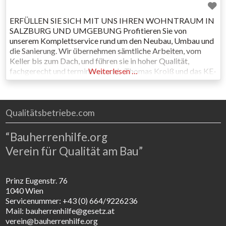
ERFÜLLEN SIE SICH MIT UNS IHREN WOHNTRAUM IN
SALZBURG UND UMGEBUNG Profitieren Sie von
unserem Komplettservice rund um den Neubau, Umbau und
die Sanierung. Wir übernehmen sämtliche Arbeiten, vom
Keller bis zum Dach, und führen sie in hoher Qualität,
fachgerecht und termintreu aus! Thomas Kroiß und das KE-
Weiterlesen …
WE Bau Team freuen sich über Ihren Besuch auf unserer
Website. Lernen
Qualitätsbetriebe.com
“Bauherrenhilfe.org
Verein für Qualität am Bau”
Prinz Eugenstr. 76
1040 Wien
Servicenummer: +43 (0) 664/9226236
Mail: bauherrenhilfe@gesetz.at
verein@bauherrenhilfe.org