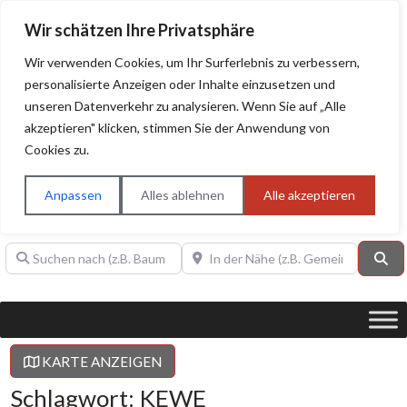
Wir schätzen Ihre Privatsphäre
Wir verwenden Cookies, um Ihr Surferlebnis zu verbessern,
personalisierte Anzeigen oder Inhalte einzusetzen und
unseren Datenverkehr zu analysieren. Wenn Sie auf „Alle
BAUHERRENHILFE.org
Qualitätssiegel!
akzeptieren" klicken, stimmen Sie der Anwendung von
Cookies zu.
Sie finden hier nur Qualitätsbetriebe, die mit dem DIAMANT,
PLATIN, GOLD, SILBER, ANWÄRTER "Bauherrenhilfe.org-
Anpassen
Alles ablehnen
Alle akzeptieren
Qualitätssiegel" ausgezeichnet sind.
Suchen nach (z.B. Baumeister oder Dachdecker)
In der Nähe (z.B. Gemeinde Baden)
Su
KARTE ANZEIGEN
Schlagwort: KEWE