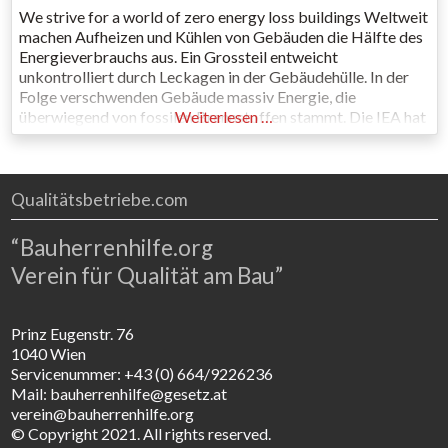
We strive for a world of zero energy loss buildings Weltweit
machen Aufheizen und Kühlen von Gebäuden die Hälfte des
Energieverbrauchs aus. Ein Grossteil entweicht
unkontrolliert durch Leckagen in der Gebäudehülle. In der
Folge verschwenden Gebäude massiv Energie, die
überwiegend von fossilen Brennstoffen stammt. Die IEA hat
Weiterlesen …
prognostiziert, dass 2050 noch ca. 62% der Energie aus
fossilen Energieträgern stammt (IEA,
Qualitätsbetriebe.com
“Bauherrenhilfe.org
Verein für Qualität am Bau”
Prinz Eugenstr. 76
1040 Wien
Servicenummer: +43 (0) 664/9226236
Mail: bauherrenhilfe@gesetz.at
verein@bauherrenhilfe.org
© Copyright 2021. All rights reserved.