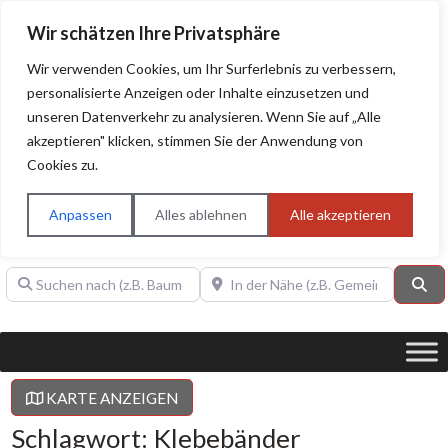
Wir schätzen Ihre Privatsphäre
Wir verwenden Cookies, um Ihr Surferlebnis zu verbessern,
personalisierte Anzeigen oder Inhalte einzusetzen und
unseren Datenverkehr zu analysieren. Wenn Sie auf „Alle
BAUHERRENHILFE.org
Qualitätssiegel!
akzeptieren" klicken, stimmen Sie der Anwendung von
Cookies zu.
Sie finden hier nur Qualitätsbetriebe, die mit dem DIAMANT,
PLATIN, GOLD, SILBER, ANWÄRTER "Bauherrenhilfe.org-
Anpassen
Alles ablehnen
Alle akzeptieren
Qualitätssiegel" ausgezeichnet sind.
Suchen nach (z.B. Baumeister oder Dachdecker)
In der Nähe (z.B. Gemeinde Baden)
Su
KARTE ANZEIGEN
Schlagwort: Klebebänder