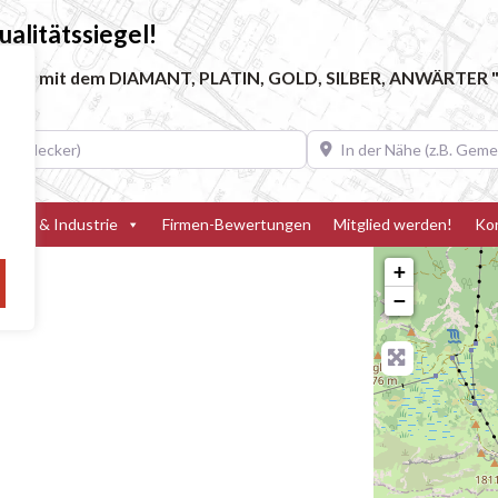
alitätssiegel!
ebe, die mit dem DIAMANT, PLATIN, GOLD, SILBER, ANWÄRTER "
decker)
In der Nähe (z.B. Gemeinde
teller & Industrie
Firmen-Bewertungen
Mitglied werden!
Ko
+
−