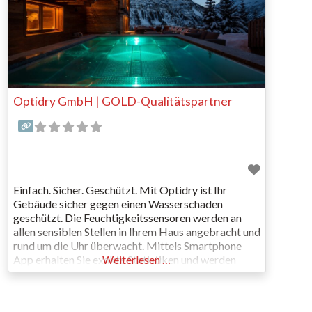
Optidry GmbH | GOLD-Qualitätspartner
Einfach. Sicher. Geschützt. Mit Optidry ist Ihr
Gebäude sicher gegen einen Wasserschaden
geschützt. Die Feuchtigkeitssensoren werden an
allen sensiblen Stellen in Ihrem Haus angebracht und
rund um die Uhr überwacht. Mittels Smartphone
App erhalten Sie exakte Statistiken und werden
Weiterlesen …
alarmiert bevor teure Schäden entstehen. Bauherren
Ein sicheres Gefühl in Ihrem Eigenheim. Architekten
Gute Planung und guter Schutz für beständige