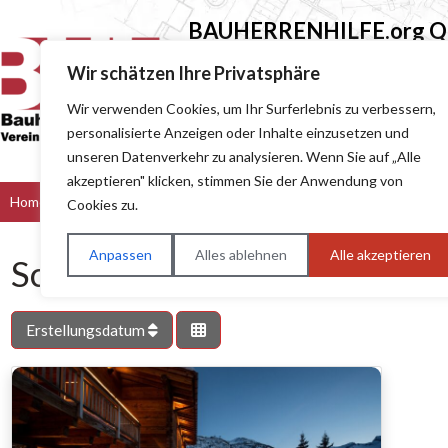
BAUHERRENHILFE.org
Qu
Sie finden hier nur Qualitätsbetri
Wir schätzen Ihre Privatsphäre
Wir verwenden Cookies, um Ihr Surferlebnis zu verbessern,
Suchen nach (z.B. Baumeister oder Dach
personalisierte Anzeigen oder Inhalte einzusetzen und
unseren Datenverkehr zu analysieren. Wenn Sie auf „Alle
akzeptieren" klicken, stimmen Sie der Anwendung von
Home
Bau & Handwerk
Dienstleister
Handel
Hers
Cookies zu.
Anpassen
Alles ablehnen
Alle akzeptieren
Schlagwort: Markus Daxer
Erstellungsdatum