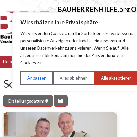
BAUHERRENHILFE.org
Qu
Sie finden hier nur Qualitätsbetri
Wir schätzen Ihre Privatsphäre
Wir verwenden Cookies, um Ihr Surferlebnis zu verbessern,
Suchen nach (z.B. Baumeister oder Dach
personalisierte Anzeigen oder Inhalte einzusetzen und
unseren Datenverkehr zu analysieren. Wenn Sie auf „Alle
akzeptieren" klicken, stimmen Sie der Anwendung von
Home
Bau & Handwerk
Dienstleister
Handel
Hers
Cookies zu.
Anpassen
Alles ablehnen
Alle akzeptieren
Schlagwort: Modellba
Erstellungsdatum