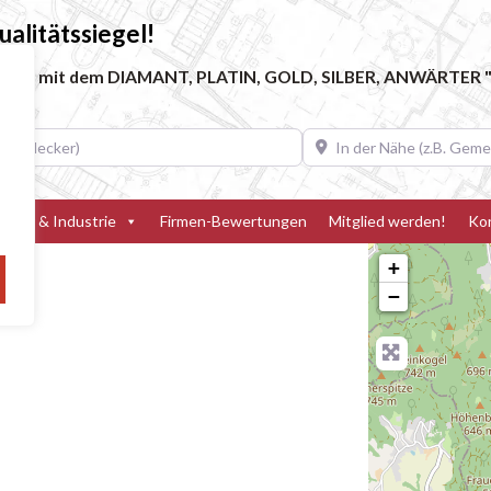
alitätssiegel!
ebe, die mit dem DIAMANT, PLATIN, GOLD, SILBER, ANWÄRTER "
decker)
In der Nähe (z.B. Gemeinde
teller & Industrie
Firmen-Bewertungen
Mitglied werden!
Ko
+
−