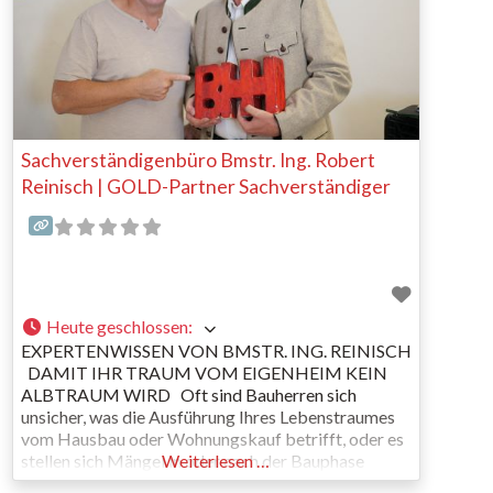
Sachverständigenbüro Bmstr. Ing. Robert
Reinisch | GOLD-Partner Sachverständiger
Heute geschlossen
:
EXPERTENWISSEN VON BMSTR. ING. REINISCH
DAMIT IHR TRAUM VOM EIGENHEIM KEIN
ALBTRAUM WIRD Oft sind Bauherren sich
unsicher, was die Ausführung Ihres Lebenstraumes
vom Hausbau oder Wohnungskauf betrifft, oder es
stellen sich Mängel in oder nach der Bauphase
Weiterlesen …
heraus. Schäden an Bauten durch unsachgemäße