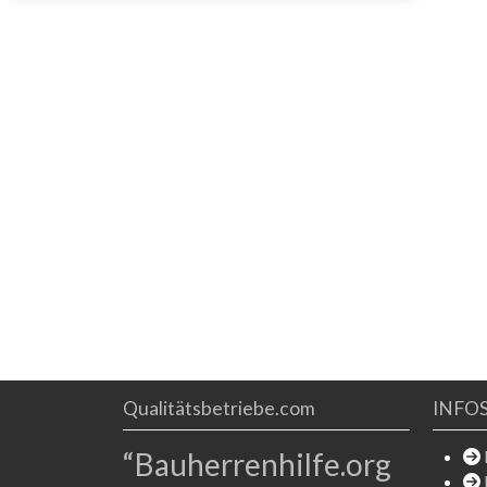
Fertigungsleistungen beeinflussen vielfach die
Optik und Funktion des Bauwerks, und können
sogar zu gesundheitlichen
Qualitätsbetriebe.com
INFO
“Bauherrenhilfe.org