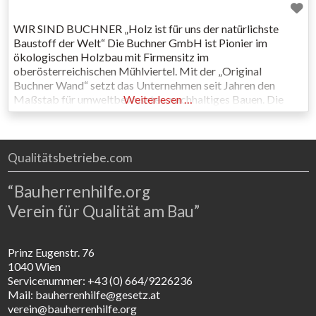
WIR SIND BUCHNER „Holz ist für uns der natürlichste
Baustoff der Welt“ Die Buchner GmbH ist Pionier im
ökologischen Holzbau mit Firmensitz im
oberösterreichischen Mühlviertel. Mit der „Original
Buchner Wand“ setzt das Unternehmen seit Jahren den
Maßstab für umweltbewusstes, nachhaltiges Bauen. Die
Weiterlesen …
Buchner Ökofassade ist im Bereich der Althaussanierung
vorbildlich und Verwendung von natürlichen Dämmstoffen
Standard. Auf Plastikfolien und Styropor
Qualitätsbetriebe.com
“Bauherrenhilfe.org
Verein für Qualität am Bau”
Prinz Eugenstr. 76
1040 Wien
Servicenummer: +43 (0) 664/9226236
Mail: bauherrenhilfe@gesetz.at
verein@bauherrenhilfe.org