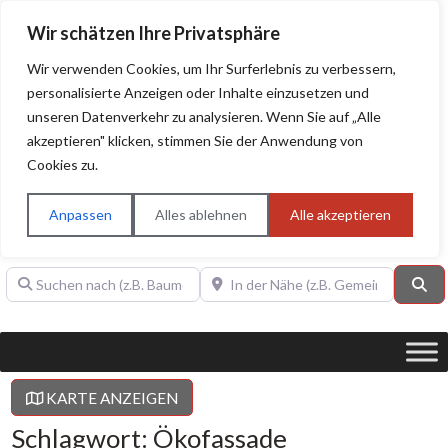
Wir schätzen Ihre Privatsphäre
Wir verwenden Cookies, um Ihr Surferlebnis zu verbessern,
personalisierte Anzeigen oder Inhalte einzusetzen und
unseren Datenverkehr zu analysieren. Wenn Sie auf „Alle
BAUHERRENHILFE.org
Qualitätssiegel!
akzeptieren" klicken, stimmen Sie der Anwendung von
Cookies zu.
Sie finden hier nur Qualitätsbetriebe, die mit dem DIAMANT,
PLATIN, GOLD, SILBER, ANWÄRTER "Bauherrenhilfe.org-
Anpassen
Alles ablehnen
Alle akzeptieren
Qualitätssiegel" ausgezeichnet sind.
Suchen nach (z.B. Baumeister oder Dachdecker)
In der Nähe (z.B. Gemeinde Baden)
Su
KARTE ANZEIGEN
Schlagwort: Ökofassade