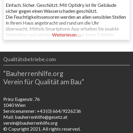
Einfach. Sicher. Geschützt. Mit Optidry ist Ihr Gebäude
sicher gegen einen Wasserschaden geschützt.
Die Feuchtigkeitssensoren werden an allen sensiblen Stellen
in Ihrem Haus angebracht und rund um die Uhr
überwacht. Mittels Smartphone App erhalten Sie exakte
Statistiken und werden alarmiert bevor teure Schäden
Weiterlesen …
entstehen. Bauherren Ein sicheres Gefühl in Ihrem Eigenheim.
Architekten Gute Planung und guter Schutz für beständige
Gebäude. Dachdecker Ihr Handwerk geschützt
Qualitätsbetriebe.com
“Bauherrenhilfe.org
Verein für Qualität am Bau”
Prinz Eugenstr. 76
1040 Wien
Servicenummer: +43 (0) 664/9226236
Mail: bauherrenhilfe@gesetz.at
verein@bauherrenhilfe.org
© Copyright 2021. All rights reserved.