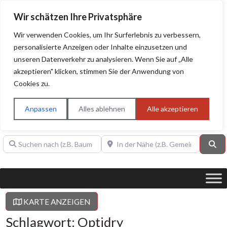
Wir schätzen Ihre Privatsphäre
Wir verwenden Cookies, um Ihr Surferlebnis zu verbessern,
personalisierte Anzeigen oder Inhalte einzusetzen und
unseren Datenverkehr zu analysieren. Wenn Sie auf „Alle
BAUHERRENHILFE.org
Qualitätssiegel!
akzeptieren" klicken, stimmen Sie der Anwendung von
Cookies zu.
Sie finden hier nur Qualitätsbetriebe, die mit dem DIAMANT,
PLATIN, GOLD, SILBER, ANWÄRTER "Bauherrenhilfe.org-
Anpassen
Alles ablehnen
Alle akzeptieren
Qualitätssiegel" ausgezeichnet sind.
Suchen nach (z.B. Baumeister oder Dachdecker)
In der Nähe (z.B. Gemeinde Baden)
Su
KARTE ANZEIGEN
Schlagwort: Optidry